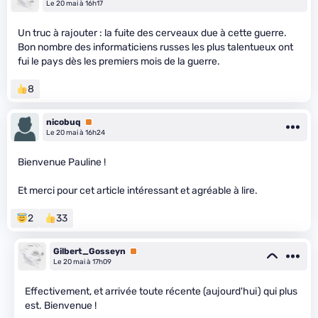
Le 20 mai à 16h17
Un truc à rajouter : la fuite des cerveaux due à cette guerre.
Bon nombre des informaticiens russes les plus talentueux ont
fui le pays dès les premiers mois de la guerre.
8
nicobuq
Premium
Le 20 mai à 16h24
Bienvenue Pauline !
Et merci pour cet article intéressant et agréable à lire.
2
33
Gilbert_Gosseyn
Premium
Le 20 mai à 17h09
Effectivement, et arrivée toute récente (aujourd'hui) qui plus
est. Bienvenue !