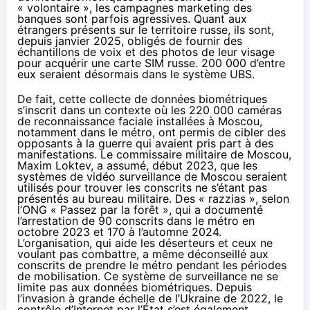
« volontaire », les campagnes marketing des
banques sont parfois agressives. Quant aux
étrangers présents sur le territoire russe, ils sont,
depuis janvier 2025, obligés de fournir des
échantillons de voix et des photos de leur visage
pour acquérir une carte SIM russe. 200 000 d’entre
eux seraient désormais dans le système UBS.
De fait, cette collecte de données biométriques
s’inscrit dans un contexte où les 220 000 caméras
de reconnaissance faciale installées à Moscou,
notamment dans le métro, ont permis de cibler des
opposants à la guerre qui avaient pris part à des
manifestations. Le commissaire militaire de Moscou,
Maxim Loktev, a assumé, début 2023, que les
systèmes de vidéo surveillance de Moscou seraient
utilisés pour trouver les conscrits ne s’étant pas
présentés au bureau militaire. Des « razzias », selon
l’ONG « Passez par la forêt », qui a documenté
l’arrestation de 90 conscrits dans le métro en
octobre 2023 et 170 à l’automne 2024.
L’organisation, qui aide les déserteurs et ceux ne
voulant pas combattre, a même déconseillé aux
conscrits de prendre le métro pendant les périodes
de mobilisation. Ce système de surveillance ne se
limite pas aux données biométriques. Depuis
l’invasion à grande échelle de l’Ukraine de 2022, le
contrôle d’Internet par l’État s’est également