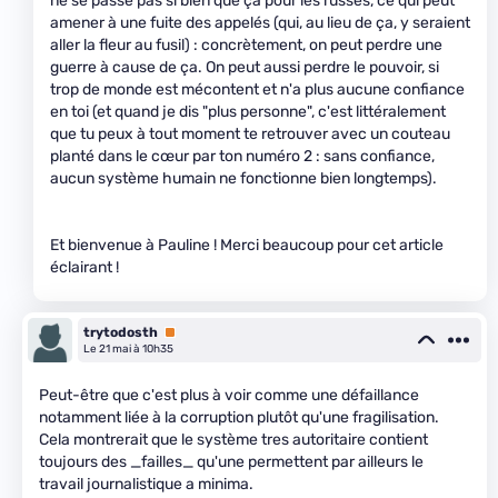
ne se passe pas si bien que ça pour les russes, ce qui peut
amener à une fuite des appelés (qui, au lieu de ça, y seraient
aller la fleur au fusil) : concrètement, on peut perdre une
guerre à cause de ça. On peut aussi perdre le pouvoir, si
trop de monde est mécontent et n'a plus aucune confiance
en toi (et quand je dis "plus personne", c'est littéralement
que tu peux à tout moment te retrouver avec un couteau
planté dans le cœur par ton numéro 2 : sans confiance,
aucun système humain ne fonctionne bien longtemps).
Et bienvenue à Pauline ! Merci beaucoup pour cet article
éclairant !
trytodosth
Premium
Le 21 mai à 10h35
Peut-être que c'est plus à voir comme une défaillance
notamment liée à la corruption plutôt qu'une fragilisation.
Cela montrerait que le système tres autoritaire contient
toujours des _failles_ qu'une permettent par ailleurs le
travail journalistique a minima.