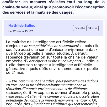
améliorer les mesures réalisées tout au long de la
chaîne de valeur, ainsi qu’à promouvoir l’écoconception
des services et la maîtrise des usages.
Mathilde Saliou
Société
14 min
Le 22 mai à 10h07
La maîtrise de l’intelligence artificielle relève
d’enjeux
« de compétitivité et de souveraineté »
, mais elle
soulève aussi une série d’enjeux environnementaux
que l’Arcep appelle à mieux étudier. À défaut,
l’absence d’évaluation sur toute la chaîne de valeur
empêche d’
« anticiper et maîtriser ces impacts »
, indique-
t-elle dans son
rapport
« intelligence artificielle
générative : quels défis environnementaux » publié
ce 21 mai.
« Si l’IA, notamment générative, peut permettre des actions
en faveur de la transition environnementale et de la
réduction d’impacts environnementaux de différents
secteurs »
, écrit l’Arcep sans donner d’exemple précis,
« elle apparaît elle-même comme un facteur d’accélération
potentielle de nombreux impacts environnementaux »
. Or,
ceci crée des
« inquiétudes légitimes qui sont renforcées