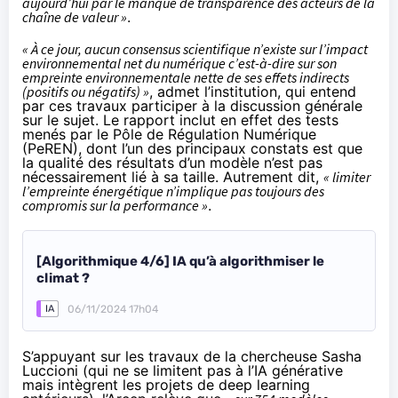
aujourd’hui par le manque de transparence des acteurs de la
chaîne de valeur »
.
« À ce jour, aucun consensus scientifique n’existe sur l’impact
environnemental net du numérique c’est-à-dire sur son
empreinte environnementale nette de ses effets indirects
(positifs ou négatifs) »
, admet l’institution, qui entend
par ces travaux participer à la discussion générale
sur le sujet. Le rapport inclut en effet des tests
menés par le Pôle de Régulation Numérique
(PeREN), dont l’un des principaux constats est que
la qualité des résultats d’un modèle n’est pas
nécessairement lié à sa taille. Autrement dit,
« limiter
l’empreinte énergétique n’implique pas toujours des
compromis sur la performance »
.
[Algorithmique 4/6] IA qu’à algorithmiser le
climat ?
06/11/2024 17h04
IA
S’appuyant sur les
travaux
de la chercheuse
Sasha
Luccioni
(qui ne se limitent pas à l’IA générative
mais intègrent les projets de deep learning