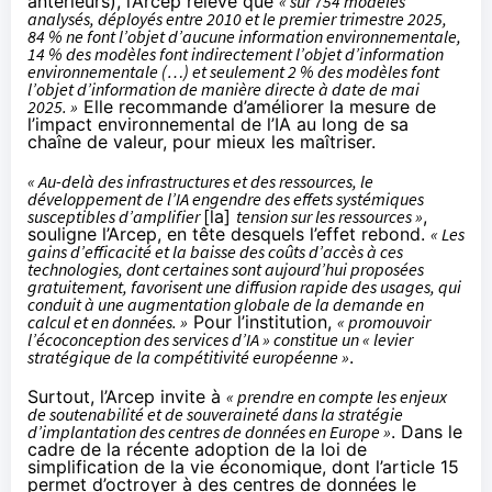
antérieurs), l’Arcep relève que
« sur 754 modèles
analysés, déployés entre 2010 et le premier trimestre 2025,
84 % ne font l’objet d’aucune information environnementale,
14 % des modèles font indirectement l’objet d’information
environnementale (…) et seulement 2 % des modèles font
l’objet d’information de manière directe à date de mai
2025. »
Elle recommande d’améliorer la mesure de
l’impact environnemental de l’IA au long de sa
chaîne de valeur, pour mieux les maîtriser.
« Au-delà des infrastructures et des ressources, le
développement de l’IA engendre des effets systémiques
susceptibles d’amplifier
[la]
tension sur les ressources »
,
souligne l’Arcep, en tête desquels l’effet rebond.
« Les
gains d’efficacité et la baisse des coûts d’accès à ces
technologies, dont certaines sont aujourd’hui proposées
gratuitement, favorisent une diffusion rapide des usages, qui
conduit à une augmentation globale de la demande en
calcul et en données. »
Pour l’institution,
« promouvoir
l’écoconception des services d’IA » constitue un « levier
stratégique de la compétitivité européenne »
.
Surtout, l’Arcep invite à
« prendre en compte les enjeux
de soutenabilité et de souveraineté dans la stratégie
d’implantation des centres de données en Europe »
. Dans le
cadre de la récente adoption de la loi de
simplification de la vie économique, dont l’article 15
permet d’octroyer à des centres de données le