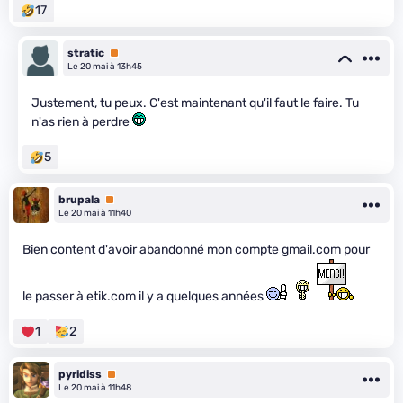
17
stratic
Premium
Le 20 mai à 13h45
Justement, tu peux. C'est maintenant qu'il faut le faire. Tu
n'as rien à perdre
5
brupala
Premium
Le 20 mai à 11h40
Bien content d'avoir abandonné mon compte gmail.com pour
le passer à etik.com il y a quelques années
1
2
pyridiss
Premium
Le 20 mai à 11h48