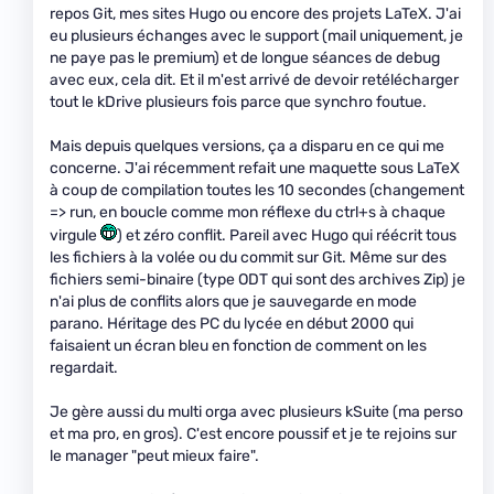
repos Git, mes sites Hugo ou encore des projets LaTeX. J'ai
eu plusieurs échanges avec le support (mail uniquement, je
ne paye pas le premium) et de longue séances de debug
avec eux, cela dit. Et il m'est arrivé de devoir retélécharger
tout le kDrive plusieurs fois parce que synchro foutue.
Mais depuis quelques versions, ça a disparu en ce qui me
concerne. J'ai récemment refait une maquette sous LaTeX
à coup de compilation toutes les 10 secondes (changement
=> run, en boucle comme mon réflexe du ctrl+s à chaque
virgule
) et zéro conflit. Pareil avec Hugo qui réécrit tous
les fichiers à la volée ou du commit sur Git. Même sur des
fichiers semi-binaire (type ODT qui sont des archives Zip) je
n'ai plus de conflits alors que je sauvegarde en mode
parano. Héritage des PC du lycée en début 2000 qui
faisaient un écran bleu en fonction de comment on les
regardait.
Je gère aussi du multi orga avec plusieurs kSuite (ma perso
et ma pro, en gros). C'est encore poussif et je te rejoins sur
le manager "peut mieux faire".