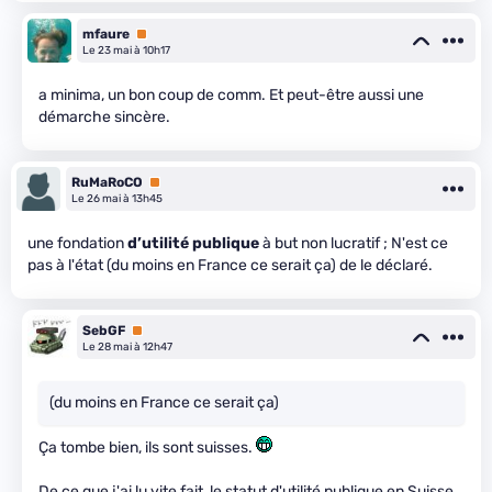
mfaure
Premium
Le 23 mai à 10h17
a minima, un bon coup de comm. Et peut-être aussi une
démarche sincère.
RuMaRoCO
Premium
Le 26 mai à 13h45
une fondation
d’utilité publique
à but non lucratif ; N'est ce
pas à l'état (du moins en France ce serait ça) de le déclaré.
SebGF
Premium
Le 28 mai à 12h47
(du moins en France ce serait ça)
Ça tombe bien, ils sont suisses.
De ce que j'ai lu vite fait, le statut d'utilité publique en Suisse