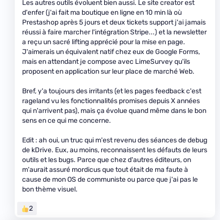
Les autres outils évoluent bien aussi. Le site creator est
d'enfer (j'ai fait ma boutique en ligne en 10 min là où
Prestashop après 5 jours et deux tickets support j'ai jamais
réussi à faire marcher l'intégration Stripe...) et la newsletter
a reçu un sacré lifting apprécié pour la mise en page.
J'aimerais un équivalent natif chez eux de Google Forms,
mais en attendant je compose avec LimeSurvey qu'ils
proposent en application sur leur place de marché Web.
Bref, y'a toujours des irritants (et les pages feedback c'est
rageland vu les fonctionnalités promises depuis X années
qui n'arrivent pas), mais ça évolue quand même dans le bon
sens en ce qui me concerne.
Edit : ah oui, un truc qui m'est revenu des séances de debug
de kDrive. Eux, au moins, reconnaissent les défauts de leurs
outils et les bugs. Parce que chez d'autres éditeurs, on
m'aurait assuré mordicus que tout était de ma faute à
cause de mon OS de communiste ou parce que j'ai pas le
bon thème visuel.
2