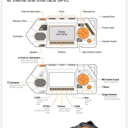
et même une
interface GPIO
.