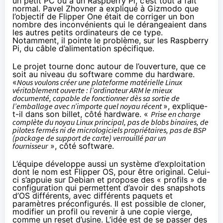
un petit PC ou à un Raspberry Pi, c’est tout à fait
normal. Pavel Zhovner a expliqué à
Gizmodo
que
l’objectif de Flipper One était de corriger un bon
nombre des inconvénients qui le dérangeaient dans
les autres petits ordinateurs de ce type.
Notamment, il pointe le problème, sur les Raspberry
Pi, du câble d’alimentation spécifique.
Le projet tourne donc autour de l’ouverture, que ce
soit au niveau du software comme du hardware.
«
Nous voulons créer une plateforme matérielle Linux
véritablement ouverte : l’ordinateur ARM le mieux
documenté, capable de fonctionner dès sa sortie de
l’emballage avec n’importe quel noyau récent
», explique-
t-il dans son billet, côté hardware. «
Prise en charge
complète du noyau Linux principal, pas de blobs binaires, de
pilotes fermés ni de micrologiciels propriétaires, pas de BSP
(package de support de carte) verrouillé par un
fournisseur
», côté software.
L’équipe développe aussi un système d’exploitation
dont le nom est Flipper OS, pour être original. Celui-
ci s’appuie sur Debian et propose des « profils » de
configuration qui permettent d’avoir des snapshots
d’OS différents, avec différents paquets et
paramètres préconfigurés. Il est possible de cloner,
modifier un profil ou revenir à une copie vierge,
comme un reset d’usine. L’idée est de se passer des