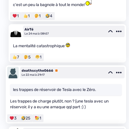
c'est un peu la bagnole à tout le monde!
1
1
1
4
AirTé
Le 24 mai à 08h57
La mentalité catastrophique
7
5
1
deathscythe0666
Premium
Le 22 mai à 21h17
les trappes de réservoir de Tesla avec le Zéro.
Les trappes de charge plutôt, non ? (une tesla avec un
réservoir, il y a eu une arnaque qql part :) )
3
25
1