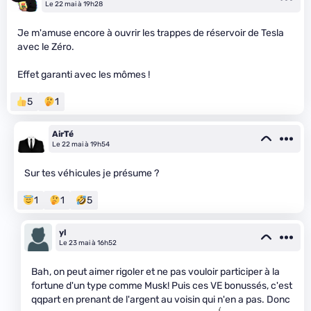
Le 22 mai à 19h28
Je m'amuse encore à ouvrir les trappes de réservoir de Tesla
avec le Zéro.
Effet garanti avec les mômes !
5
1
AirTé
Le 22 mai à 19h54
Sur tes véhicules je présume ?
1
1
5
yl
Le 23 mai à 16h52
Bah, on peut aimer rigoler et ne pas vouloir participer à la
fortune d'un type comme Musk! Puis ces VE bonussés, c'est
qqpart en prenant de l'argent au voisin qui n'en a pas. Donc