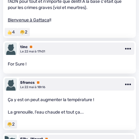
l'ADN pour tout et n'importe que délit!! À la base c'était que
pour les crimes graves (viol et meurtres).
Bienvenue à Gattaca
!!
4
2
tinc
Premium
Le 22 mai à 17h01
For Sure !
5francs
Premium
Le 22 mai à 18h16
Ça y est on peut augmenter la température !
La grenouille, l'eau chaude et tout ça...
2
Silly_INpact
Premium