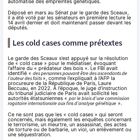
automatisé des empreintes génétiques.
Déposé en mars au Sénat par le garde des Sceaux,
il a été voté par les sénateurs en première lecture le
14 avril dernier et doit maintenant passer devant les
députés.
Les cold cases comme prétextes
Le garde des Sceaux s’est appuyé sur la résolution
de « cold case » pour le
médiatiser
, évoquant
l’affaire du « prédateur des bois ». Le FBI avait
identifié «
des personnes pouvant être des ascendants de
l’auteur des faits
», comme
l’expliquait
à l’AFP la
procureure de la République de Paris, Laure
Beccuau, en 2022. À l’époque, le juge d’instruction
du tribunal judiciaire de Paris avait sollicité les
autorités étatsuniennes «
par le biais d’une commission
rogatoire internationale aux fins d’analyse génétique
».
Ce ne sont pas que les « cold cases » qui seront
concernés, mais également les enquêtes concernant
le terrorisme, un meurtre, un assassinat, des actes
de torture ou de barbarie, un viol, un enlèvement ou
une séquestration.