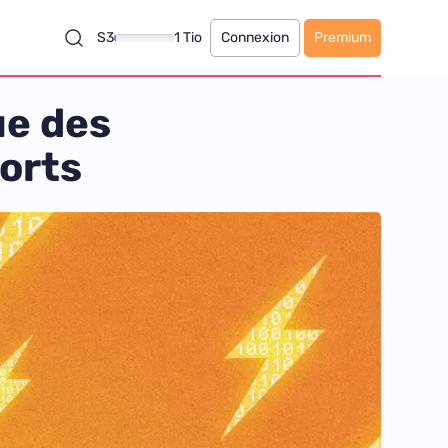
S3
1 Tio
Connexion
Premium
ue des
morts