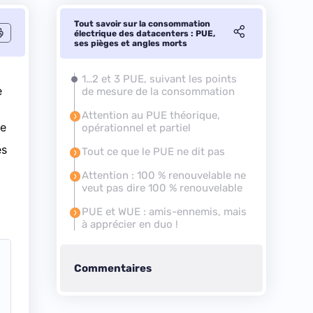
Tout savoir sur la consommation
électrique des datacenters : PUE,
ses pièges et angles morts
1…2 et 3 PUE, suivant les points
e
de mesure de la consommation
Attention au PUE théorique,
le
opérationnel et partiel
es
Tout ce que le PUE ne dit pas
Attention : 100 % renouvelable ne
veut pas dire 100 % renouvelable
PUE et WUE : amis-ennemis, mais
à apprécier en duo !
Commentaires