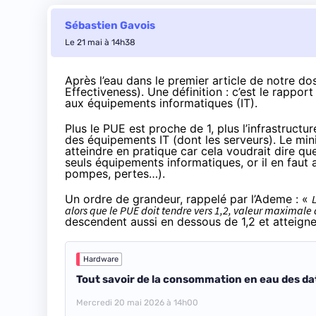
Sébastien Gavois
Le 21 mai à 14h38
Après
l’eau dans le premier article de notre dos
Effectiveness). Une définition : c’est le rappo
aux équipements informatiques (IT).
Plus le PUE est proche de 1, plus l’infrastruc
des équipements IT (dont les serveurs). Le min
atteindre en pratique car cela voudrait dire qu
seuls équipements informatiques, or il en faut a
pompes, pertes…).
Un ordre de grandeur,
rappelé par l’Ademe
: «
alors que le PUE doit tendre vers 1,2, valeur maximale 
descendent aussi en dessous de 1,2 et atteignen
Hardware
Tout savoir de la consommation en eau des dat
Mercredi 20 mai 2026 à 14h00