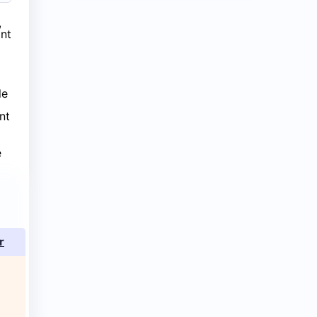
,
ant
le
nt
e
r