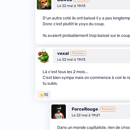
Le 22 mai à 11h13
D'un autre coté ils ont baissé il y a pas longtem
Donc c’est plutôt le yoyo du coup.
Ils avaient probablement trop baissé sur le coup
vexal
Premium
Le 22 mai à 11h13
Là c'est tous les 2 mois...
C'est bien sympa mais on commence à voir le rev
tu subis.
10
ForceRouge
Premium
Le 22 mai à 11h21
Dans un monde capitaliste, rien de choq