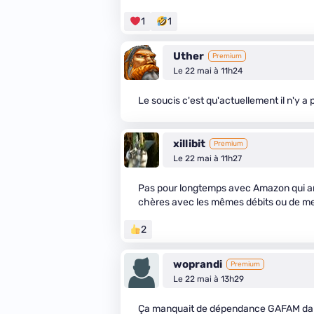
1
1
Uther
Premium
Le 22 mai à 11h24
Le soucis c'est qu'actuellement il n'y a 
xillibit
Premium
Le 22 mai à 11h27
Pas pour longtemps avec Amazon qui arri
chères avec les mêmes débits ou de mei
2
woprandi
Premium
Le 22 mai à 13h29
Ça manquait de dépendance GAFAM dan