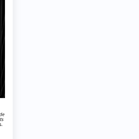
 de
ts
s.