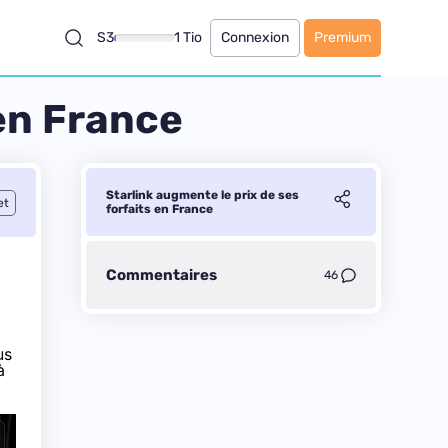
S3
1 Tio
Connexion
Premium
 en France
Starlink augmente le prix de ses
et
forfaits en France
Commentaires
46
us
à