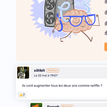
xillibit
Premium
Le 22 mai à 11h07
Ils vont augmenter tous les deux ans comme netflix ?
7
Daweb
Premium