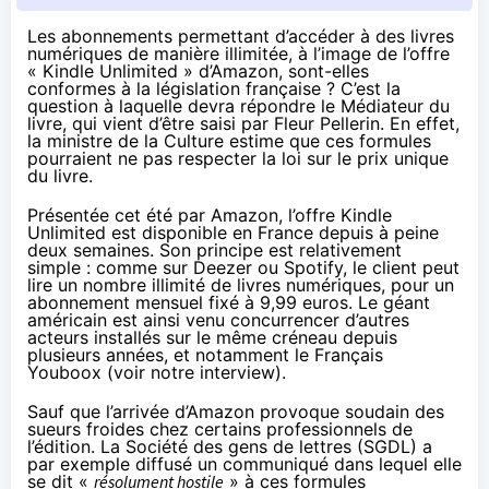
Les abonnements permettant d’accéder à des livres
numériques de manière illimitée, à l’image de l’offre
« Kindle Unlimited » d’Amazon, sont-elles
conformes à la législation française ? C’est la
question à laquelle devra répondre le Médiateur du
livre, qui vient d’être saisi par Fleur Pellerin. En effet,
la ministre de la Culture estime que ces formules
pourraient ne pas respecter la loi sur le prix unique
du livre.
Présentée cet été par
Amazon
, l’offre Kindle
Unlimited est
disponible en France depuis à peine
deux semaines
. Son principe est relativement
simple : comme sur Deezer ou Spotify, le client peut
lire un nombre illimité de livres numériques, pour un
abonnement mensuel fixé à 9,99 euros. Le géant
américain est ainsi venu concurrencer d’autres
acteurs installés sur le même créneau depuis
plusieurs années, et notamment le Français
Youboox (
voir notre interview
).
Sauf que l’arrivée d’
Amazon
provoque soudain des
sueurs froides chez certains professionnels de
l’édition. La Société des gens de lettres (SGDL) a
par exemple diffusé un
communiqué
dans lequel elle
se dit «
résolument hostile
» à ces formules