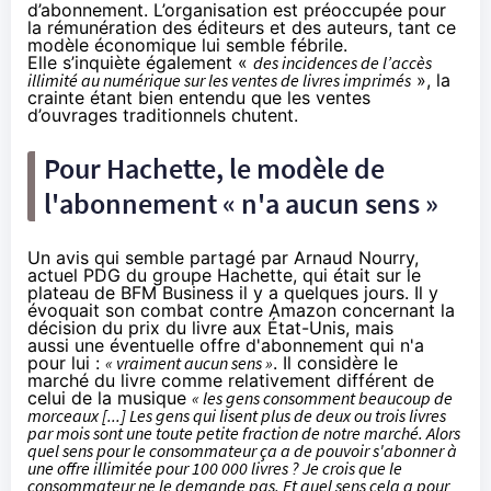
d’abonnement. L’organisation est préoccupée pour
la rémunération des éditeurs et des auteurs, tant ce
modèle économique lui semble fébrile.
Elle s’inquiète également «
des incidences de l’accès
illimité au numérique sur les ventes de livres imprimés
», la
crainte étant bien entendu que les ventes
d’ouvrages traditionnels chutent.
Pour Hachette, le modèle de
l'abonnement « n'a aucun sens »
Un avis qui semble partagé par Arnaud Nourry,
actuel PDG du groupe Hachette, qui était sur le
plateau de BFM Business il y a quelques jours. Il y
évoquait son combat contre
Amazon
concernant la
décision du prix du livre aux État-Unis, mais
aussi une éventuelle offre d'abonnement qui n'a
pour lui :
« vraiment aucun sens
»
. Il considère le
marché du livre comme relativement différent de
celui de la musique
« les gens consomment beaucoup de
morceaux [...] Les gens qui lisent plus de deux ou trois livres
par mois sont une toute petite fraction de notre marché. Alors
quel sens pour le consommateur ça a de pouvoir s'abonner à
une offre illimitée pour 100 000 livres ? Je crois que le
consommateur ne le demande pas. Et quel sens cela a pour