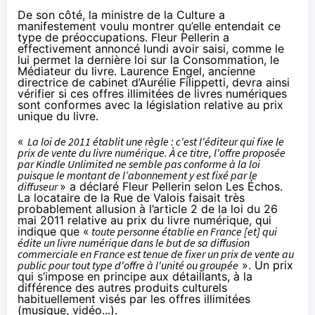
De son côté, la ministre de la Culture a
manifestement voulu montrer qu’elle entendait ce
type de préoccupations. Fleur Pellerin a
effectivement annoncé lundi avoir saisi, comme le
lui permet la dernière
loi sur la Consommation
, le
Médiateur du livre. Laurence Engel, ancienne
directrice de cabinet d’Aurélie Filippetti, devra ainsi
vérifier si ces offres illimitées de livres numériques
sont conformes avec la législation relative au prix
unique du livre.
«
La loi de 2011 établit une règle : c'est l'éditeur qui fixe le
prix de vente du livre numérique. À ce titre, l'offre proposée
par Kindle Unlimited ne semble pas conforme à la loi
puisque le montant de l’abonnement y est fixé par le
diffuseur
» a déclaré Fleur Pellerin selon
Les Échos
.
La locataire de la Rue de Valois faisait très
probablement allusion à
l’article 2 de la loi du 26
mai 2011
relative au prix du livre numérique, qui
indique que «
toute personne établie en France [et] qui
édite un livre numérique dans le but de sa diffusion
commerciale en France est tenue de fixer un prix de vente au
public pour tout type d'offre à l'unité ou groupée
». Un prix
qui s’impose en principe aux détaillants, à la
différence des autres produits culturels
habituellement visés par les offres illimitées
(musique, vidéo...).