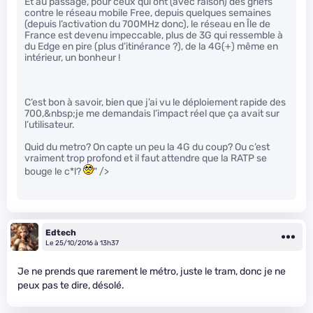
Et au passage, pour ceux qui ont (avec raison) des griefs
contre le réseau mobile Free, depuis quelques semaines
(depuis l’activation du 700MHz donc), le réseau en Île de
France est devenu impeccable, plus de 3G qui ressemble à
du Edge en pire (plus d’itinérance ?), de la 4G(+) même en
intérieur, un bonheur !
C’est bon à savoir, bien que j’ai vu le déploiement rapide des
700,&nbsp;je me demandais l’impact réel que ça avait sur
l’utilisateur.
Quid du metro? On capte un peu la 4G du coup? Ou c’est
vraiment trop profond et il faut attendre que la RATP se
bouge le c*l?
" />
Edtech
Le 25/10/2016 à 13h37
Je ne prends que rarement le métro, juste le tram, donc je ne
peux pas te dire, désolé.