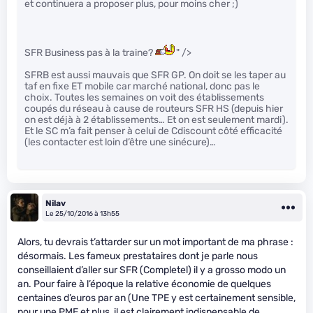
et continuera a proposer plus, pour moins cher ;)
SFR Business pas à la traine?
" />
SFRB est aussi mauvais que SFR GP. On doit se les taper au
taf en fixe ET mobile car marché national, donc pas le
choix. Toutes les semaines on voit des établissements
coupés du réseau à cause de routeurs SFR HS (depuis hier
on est déjà à 2 établissements… Et on est seulement mardi).
Et le SC m’a fait penser à celui de Cdiscount côté efficacité
(les contacter est loin d’être une sinécure)…
Nilav
Le 25/10/2016 à 13h55
Alors, tu devrais t’attarder sur un mot important de ma phrase :
désormais. Les fameux prestataires dont je parle nous
conseillaient d’aller sur SFR (Completel) il y a grosso modo un
an. Pour faire à l’époque la relative économie de quelques
centaines d’euros par an (Une TPE y est certainement sensible,
pour une PME et plus, il est clairement indispensable de