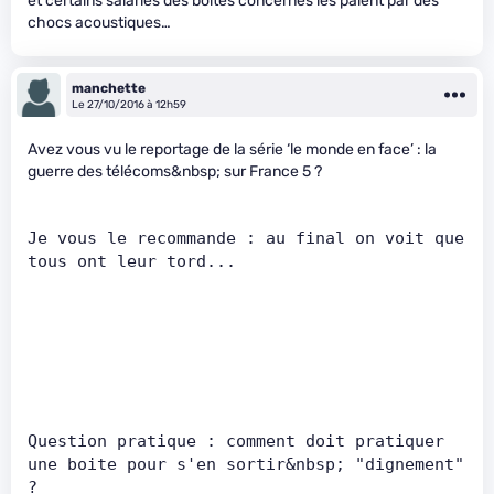
et certains salariés des boites concernés les paient par des
chocs acoustiques…
manchette
Le 27/10/2016 à 12h59
Avez vous vu le reportage de la série ‘le monde en face’ : la
guerre des télécoms&nbsp; sur France 5 ?
Je vous le recommande : au final on voit que 
tous ont leur tord...      
Question pratique : comment doit pratiquer 
une boite pour s'en sortir&nbsp; "dignement" 
?      