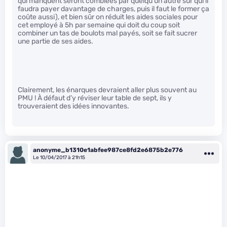
qui manquent seront comblées par quelqu’un autre sur qui il
faudra payer davantage de charges, puis il faut le former ça
coûte aussi), et bien sûr on réduit les aides sociales pour
cet employé à 5h par semaine qui doit du coup soit
combiner un tas de boulots mal payés, soit se fait sucrer
une partie de ses aides.
Clairement, les énarques devraient aller plus souvent au
PMU ! À défaut d’y réviser leur table de sept, ils y
trouveraient des idées innovantes.
anonyme_b1310e1abfee987ce8fd2e6875b2e776
Le 10/04/2017 à 21h15