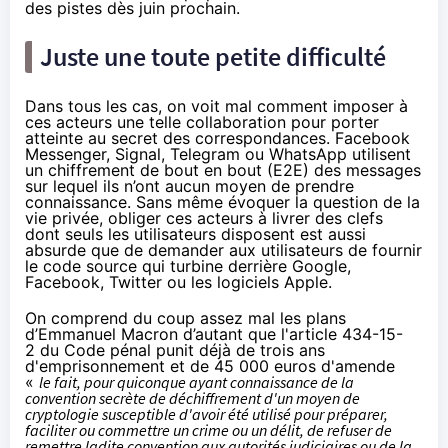
des pistes
dès juin prochain
.
Juste une toute petite difficulté
Dans tous les cas, on voit mal comment imposer à
ces acteurs une telle collaboration pour porter
atteinte au secret des correspondances. Facebook
Messenger, Signal, Telegram ou WhatsApp utilisent
un
chiffrement
de bout en bout (E2E) des messages
sur lequel ils n’ont aucun moyen de prendre
connaissance. Sans même évoquer
la question de la
vie privée
, obliger ces acteurs à livrer des clefs
dont seuls les utilisateurs disposent est aussi
absurde que de demander aux utilisateurs de fournir
le code source qui turbine derrière Google,
Facebook, Twitter ou les logiciels Apple.
On comprend du coup assez mal les plans
d’Emmanuel Macron d’autant que l'
article 434-15-
2
du Code pénal punit déjà de trois ans
d'emprisonnement et de 45 000 euros d'amende
«
le fait, pour quiconque ayant connaissance de la
convention secrète de dé
chiffrement
d'un moyen de
cryptologie susceptible d'avoir été utilisé pour préparer,
faciliter ou commettre un crime ou un délit, de refuser de
remettre ladite convention aux autorités judiciaires ou de la