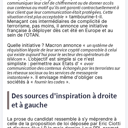
communiquer leur clef de
chiffrement
ou de donner accès
aux contenus au motif qu’ils ont garanti contractuellement à
leur client que leur communication était protégées. Cette
situation n’est plus acceptable
» tambourine-t-il.
Menaçant ces intermédiaires de complicité de
terrorisme, pas moins, il annonce une initiative
française à déployer dès cet été en Europe et au
sein de l’OTAN.
Quelle initiative ? Macron annonce «
un système de
réquisition légale de leur service crypté comparable à celui
qui existe aujourd’hui pour le secteur des opérateurs de
télécom
». L’objectif est simple si ce n'est
simpliste : permettre aux États d’ «
avoir
communication des contenus échangés par les terroristes sur
les réseaux sociaux
ou les services de
messagerie
instantanée
». Il envisage même
d'obliger
ces
sociétés à «
fournir les codes
».
Des sources d'inspiration à droite
et à gauche
La prose du candidat ressemble à s’y méprendre à
celle de la proposition de loi déposée par Eric Ciotti
et d’autres élus LR le mois dernier.
Leur PPL
promet