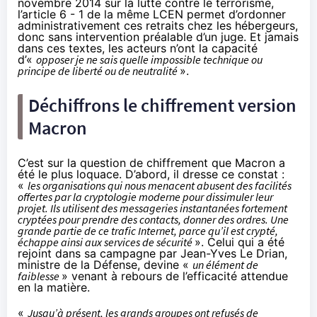
novembre 2014 sur la lutte contre le terrorisme,
l’article 6 - 1 de la même LCEN
permet d’ordonner
administrativement ces retraits chez les hébergeurs,
donc sans intervention préalable d’un juge. Et jamais
dans ces textes, les acteurs n’ont la capacité
d’«
opposer je ne sais quelle impossible technique ou
principe de liberté ou de neutralité
».
Déchiffrons le
chiffrement
version
Macron
C’est sur la question de
chiffrement
que Macron a
été le plus loquace. D’abord, il dresse ce constat :
«
les organisations qui nous menacent abusent des facilités
offertes par la cryptologie moderne pour dissimuler leur
projet. Ils utilisent des messageries instantanées fortement
cryptées pour prendre des contacts, donner des ordres. Une
grande partie de ce trafic Internet, parce qu’il est crypté,
échappe ainsi aux services de sécurité
». Celui qui a été
rejoint dans sa campagne par Jean-Yves Le Drian,
ministre de la Défense, devine «
un élément de
faiblesse
» venant à rebours de l’efficacité attendue
en la matière.
«
Jusqu’à présent, les grands groupes ont refusés de