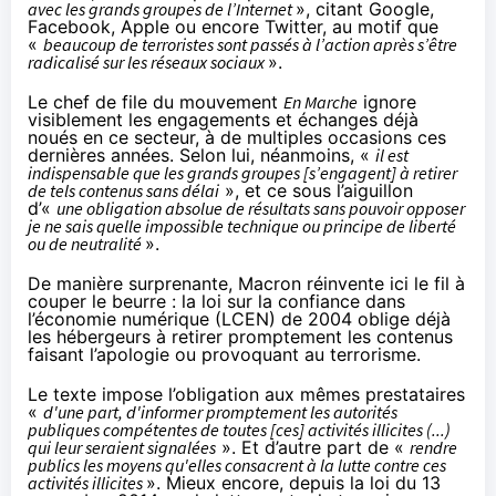
avec les grands groupes de l’Internet
», citant Google,
Facebook, Apple ou encore Twitter, au motif que
«
beaucoup de terroristes sont passés à l’action après s’être
radicalisé sur
les réseaux sociaux
».
Le chef de file du mouvement
En Marche
ignore
visiblement les engagements et échanges déjà
noués en ce secteur, à de multiples occasions ces
dernières années. Selon lui, néanmoins, «
il est
indispensable que les grands groupes [s’engagent] à retirer
de tels contenus sans délai
», et ce sous l’aiguillon
d’«
une obligation absolue de résultats sans pouvoir opposer
je ne sais quelle impossible technique ou principe de liberté
ou de neutralité
».
De manière surprenante, Macron réinvente ici le fil à
couper le beurre : la loi sur la confiance dans
l’économie numérique (LCEN) de 2004 oblige déjà
les hébergeurs à retirer promptement les contenus
faisant l’apologie ou provoquant au terrorisme.
Le
texte impose
l’obligation aux mêmes prestataires
«
d'une part, d'informer promptement les autorités
publiques compétentes de toutes [ces] activités illicites (...)
qui leur seraient signalées
». Et d’autre part de «
rendre
publics les moyens qu'elles consacrent à la lutte contre ces
activités illicites
». Mieux encore, depuis la loi du 13