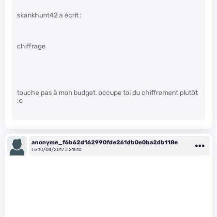
skankhunt42 a écrit :
chiffrage
touche pas à mon budget, occupe toi du chiffrement plutôt
:o
anonyme_f6b62d162990fde261db0e0ba2db118e
Le 10/04/2017 à 21h10