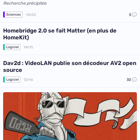
Recherche précipitée
14h50
5
Sciences
Homebridge 2.0 se fait Matter (en plus de
HomeKit)
14h15
Logiciel
Dav2d : VideoLAN publie son décodeur AV2 open
source
12h16
30
Logiciel