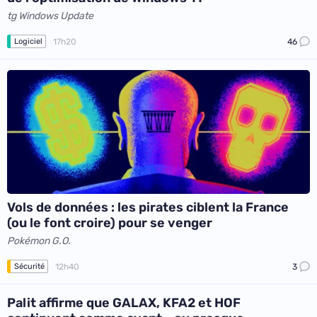
tg Windows Update
17h20
46
Logiciel
Vols de données : les pirates ciblent la France
(ou le font croire) pour se venger
Pokémon G.O.
12h40
3
Sécurité
Palit affirme que GALAX, KFA2 et HOF