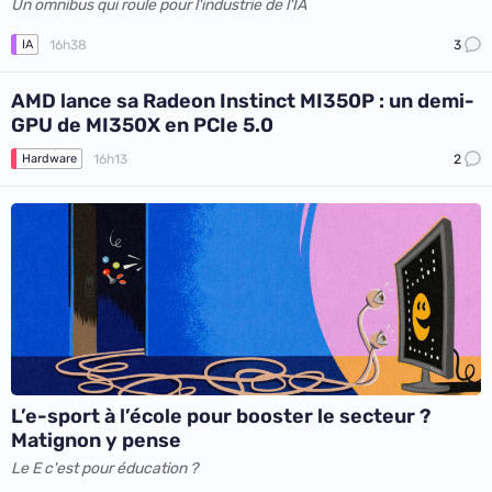
Un omnibus qui roule pour l'industrie de l'IA
16h38
3
IA
AMD lance sa Radeon Instinct MI350P : un demi-
GPU de MI350X en PCIe 5.0
16h13
2
Hardware
L’e-sport à l’école pour booster le secteur ?
Matignon y pense
Le E c'est pour éducation ?