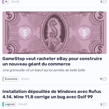
10h43
5
IA
GameStop veut racheter eBay pour construire
un nouveau géant du commerce
Une grenouille vit un bœuf qui lui sembla de belle taille
10h02
11
Économie
Installation dépouillée de Windows avec Rufus
4.14, Wine 11.8 corrige un bug avec Golf 99
09h35
5
Logiciel