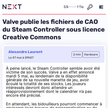
S3
1 Tio
Valve publie les fichiers de CAO
du Steam Controller sous licence
Creative Commons
Alexandre Laurent
2 min
Hardware
Le 07 mai à 09h07
À peine lancé, le
Steam Controller
semble avoir été
victime de son succès. Valve a en effet
annoncé
mardi 5 mai, au lendemain de la disponibilité
générale de sa nouvelle manette de jeu, avoir
écoulé la totalité de ses stocks. Les joueurs
intéressés devront donc attendre un
réapprovisionnement dont le calendrier n’a pas
encore été précisé.
En attendant, les bidouilleurs pourront commencer à
envisager leurs travaux de personnalisation ou de