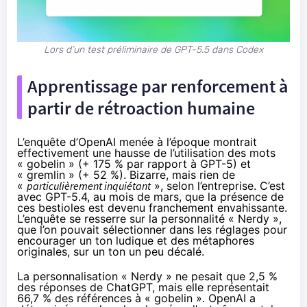
Lors d’un test préliminaire de GPT-5.5 dans Codex
Apprentissage par renforcement à
partir de rétroaction humaine
L’enquête d’OpenAI menée à l’époque montrait
effectivement une hausse de l’utilisation des mots
« gobelin » (+ 175 % par rapport à GPT-5) et
« gremlin » (+ 52 %). Bizarre, mais rien de
«
particulièrement inquiétant
», selon l’entreprise. C’est
avec
GPT-5.4
, au mois de mars, que la présence de
ces bestioles est devenu franchement envahissante.
L’enquête se
resserre
sur la personnalité « Nerdy »,
que l’on pouvait sélectionner dans les réglages pour
encourager un ton ludique et des métaphores
originales, sur un ton un peu décalé.
La personnalisation « Nerdy » ne pesait que 2,5 %
des réponses de ChatGPT, mais elle représentait
66,7 % des références à « gobelin ». OpenAI a