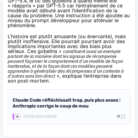
GPT-5.4, le tic des gobelins a quand même été
« réappris » par GPT-5.5 car l’entraînement de ce
modèle avait débuté avant l’identification de la
cause du problème. Une instruction a été
ajoutée
au
niveau du prompt développeur pour atténuer le
phénomène.
L’histoire est plutôt amusante (ou énervante), mais
plutôt inoffensive. Elle pourrait pourtant avoir des
implications importantes avec des biais plus
sérieux. Ces gobelins «
constituent aussi un exemple
parlant de la manière dont les signaux de récompense
peuvent façonner le comportement d’un modèle de façon
inattendue, et de la façon dont ces modèles peuvent
apprendre à généraliser des récompenses d’un contexte à
d’autres sans lien direct
», explique l’entreprise dans
son post-mortem.
Claude Code réfléchissait trop, puis plus assez :
Anthropic corrige le coup de mou
27/04/2026 08h52
11
IA