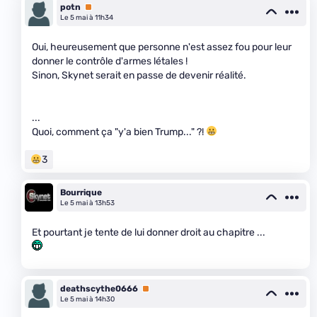
potn
Premium
Le 5 mai à 11h34
Oui, heureusement que personne n'est assez fou pour leur
donner le contrôle d'armes létales !
Sinon, Skynet serait en passe de devenir réalité.
...
Quoi, comment ça "y'a bien Trump..." ?!
3
Bourrique
Le 5 mai à 13h53
Et pourtant je tente de lui donner droit au chapitre ...
deathscythe0666
Premium
Le 5 mai à 14h30