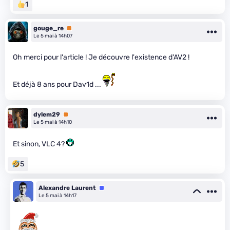
1
gouge_re
Premium
Le 5 mai à 14h07
Oh merci pour l'article ! Je découvre l'existence d'AV2 !
Et déjà 8 ans pour Dav1d ...
dylem29
Premium
Le 5 mai à 14h10
Et sinon, VLC 4?
5
Alexandre Laurent
Équipe
Le 5 mai à 14h17