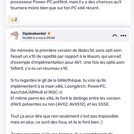
processeur Power-PC préféré, mais il y a des chances qu'il
tournera moins bien que sur ton PC x64 récent.
2
Cqoicebordel
Premium
Modifié le 6 mai à 01h08
De mémoire, la première version de libdav1d, sans opti asm
faisait un x10 de rapidité par rapport à la libaom, qui servait
d'exemple d'implémentation pour AV1. Une fois les optis asm
faîtent, y'a eu un nouveau x10.
Si tu regardes le git de la bibliothèque, tu vois qu'ils
implémentent à la main x86, LoongArch, PowerPC,
Aarch64/ARMv8 et RISC-V.
Et même parmi les x86, ils font le distingo entre les version
d'AVX présentes ou non (AVX2, AVX512), et les SSSE.
Tout ça pour dire que non seulement c'est pas impossible,
mais en plus, ce sont des fous, et ils le font bien :)