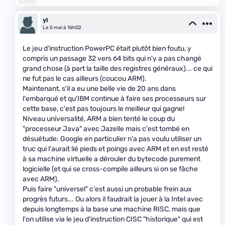
yl
Le 5 mai à 16h02
Le jeu d'instruction PowerPC était plutôt bien foutu, y
compris un passage 32 vers 64 bits qui n'y a pas changé
grand chose (à part la taille des registres généraux)... ce qui
ne fut pas le cas ailleurs (coucou ARM).
Maintenant, s'il a eu une belle vie de 20 ans dans
l'embarqué et qu'IBM continue à faire ses processeurs sur
cette base, c'est pas toujours le meilleur qui gagne!
Niveau universalité, ARM a bien tenté le coup du
"processeur Java" avec Jazelle mais c'est tombé en
désuétude: Google en particulier n'a pas voulu utiliser un
truc qui l'aurait lié pieds et poings avec ARM et en est resté
à sa machine virtuelle a dérouler du bytecode purement
logicielle (et qui se cross-compile ailleurs si on se fâche
avec ARM).
Puis faire "universel" c'est aussi un probable frein aux
progrès futurs... Ou alors il faudrait la jouer à la Intel avec
depuis longtemps à la base une machine RISC, mais que
l'on utilise via le jeu d'instruction CISC "historique" qui est