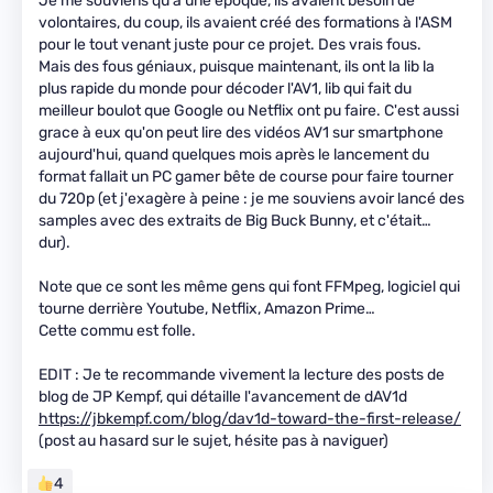
Je me souviens qu'à une époque, ils avaient besoin de
volontaires, du coup, ils avaient créé des formations à l'ASM
pour le tout venant juste pour ce projet. Des vrais fous.
Mais des fous géniaux, puisque maintenant, ils ont la lib la
plus rapide du monde pour décoder l'AV1, lib qui fait du
meilleur boulot que Google ou Netflix ont pu faire. C'est aussi
grace à eux qu'on peut lire des vidéos AV1 sur smartphone
aujourd'hui, quand quelques mois après le lancement du
format fallait un PC gamer bête de course pour faire tourner
du 720p (et j'exagère à peine : je me souviens avoir lancé des
samples avec des extraits de Big Buck Bunny, et c'était…
dur).
Note que ce sont les même gens qui font FFMpeg, logiciel qui
tourne derrière Youtube, Netflix, Amazon Prime…
Cette commu est folle.
EDIT : Je te recommande vivement la lecture des posts de
blog de JP Kempf, qui détaille l'avancement de dAV1d
https://jbkempf.com/blog/dav1d-toward-the-first-release/
(post au hasard sur le sujet, hésite pas à naviguer)
4