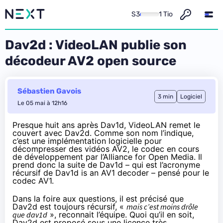
S3
1 Tio
Dav2d : VideoLAN publie son
décodeur AV2 open source
Sébastien Gavois
3 min
Logiciel
Le 05 mai à 12h16
Presque huit ans après Dav1d, VideoLAN remet le
couvert avec Dav2d. Comme son nom l’indique,
c’est une implémentation logicielle pour
décompresser des vidéos AV2, le codec en cours
de développement par l’Alliance for Open Media. Il
prend donc la suite de
Dav1d
– qui est l’acronyme
récursif de Dav1d is an AV1 decoder – pensé pour le
codec AV1
.
Dans la foire aux questions, il est précisé que
Dav2d est toujours récursif, «
mais c’est moins drôle
que dav1d
»,
reconnait l’équipe
. Quoi qu’il en soit,
Dav2d est proposé sous une licence très