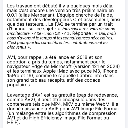
Les travaux ont débuté il y a quelques mois déjà,
mais c’est encore une version très préliminaire en
0.0.1 (alias Merbanan). L’équipe cherche de l’aide,
notamment des développeurs C et assembleur, ainsi
que des testeurs… La FAQ se termine par un trait
d’humour sur ce sujet : «
Vous soucierez-vous de <mon
architecture > ? De < mon OS > ?
». Réponse : «
Oui, mais
nous n’avons ni le temps ni les connaissances nécessaires.
C’est pourquoi les correctifs et les contributions sont les
bienvenus
».
AV1, pour rappel, a été lancé en 2018 et son
adoption a pris du temps, notamment pour le
navigateur Edge de Microsoft (version 121 en 2024)
et les terminaux Apple (Mac avec puce M3, iPhone
15Pro et 16), comme le rappelle
Lafibre.info
dans
son grand tableau récapitulatif des codecs
populaires.
L’avantage d’AV1 est sa gratuité (pas de redevance,
comme AV2), il peut être encapsulé dans des
conteneurs tels que MP4, MKV ou même WebM. Il a
donné naissance à AVIF pour AV1 Image File Format
(un mélange entre les algorithmes de compression
AV1 et du High Efficiency Image File Format ou
HEIF).