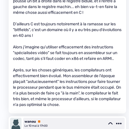
pousse un bit à droite dans le registre bidule, et il rentre à
gauche dans le registre machin... eh bien va-t-en faire la
même chose aussi efficacement en C !
D'ailleurs C est toujours notoirement à la ramasse sur les
"bitfields", c'est un domaine où il y a eu très peu d'évolutions
en 40 ans !
Alors j'imagine qu'utiliser efficacement des instructions
"spécialisées vidéo" se fait toujours en assembleur sur un
codec, tant pis s'il faut coder en x86 et refaire en ARM!..
Après, sur les choses génériques, les compilateurs ont
effectivement bien évolué. Mon assembleur de l'époque
plaçait "astucieusement" les instructions pour faire tourner
le processeur pendant que le bus mémoire était occupé. On
n'a plus besoin de faire ça "à la main", le compilateur le fait
très bien, et même le processeur d'ailleurs, si le compilateur
n'a pas optimisé la chose.
wanou
Premium
Le 10 mai à 17h00