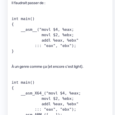
Il faudrait passer de :
int main()
{
    __asm__("movl $4, %eax; 
             movl $2, %ebx; 
             addl %eax, %ebx"
          ::: "eax", "ebx");
}
À un genre comme ça (et encore c'est light).
int main()
{
    __asm_X64_("movl $4, %eax; 
             movl $2, %ebx; 
             addl %eax, %ebx"
          ::: "eax", "ebx");
    __asm_ARM_([...]);