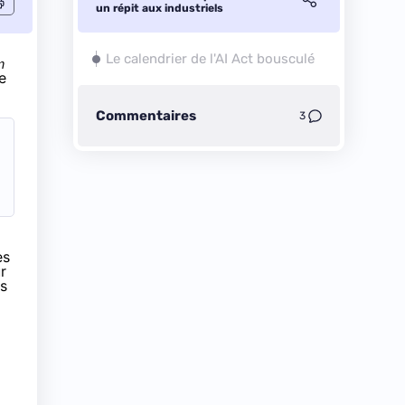
un répit aux industriels
Le calendrier de l'AI Act bousculé
n
e
Commentaires
3
es
r
s