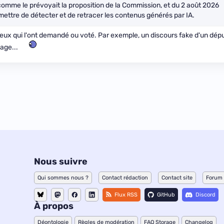
 comme le prévoyait la proposition de la Commission, et du 2 août 2026
ettre de détecter et de retracer les contenus générés par IA.
ceux qui l'ont demandé ou voté. Par exemple, un discours fake d'un dép
age...
Nous suivre
Qui sommes nous ?
Contact rédaction
Contact site
Forum
Flux RSS
GitHub
Discord
À propos
Déontologie
Règles de modération
FAQ Storage
Changelog