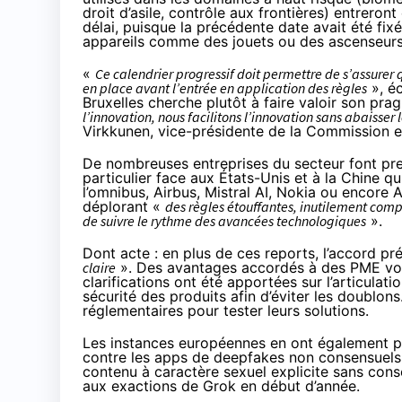
droit d’asile, contrôle aux frontières) entrer
délai, puisque la précédente date avait été fi
appareils comme des jouets ou des ascenseurs,
«
Ce calendrier progressif doit permettre de s’assurer
en place avant l’entrée en application des règles
», éc
Bruxelles cherche plutôt à faire valoir son pr
l’innovation, nous facilitons l’innovation sans abaisser
Virkkunen, vice-présidente de la Commission e
De nombreuses entreprises du secteur font pres
particulier face aux États-Unis et à la Chine q
l’omnibus, Airbus, Mistral AI, Nokia ou encore
déplorant «
des règles étouffantes, inutilement comp
de suivre le rythme des avancées technologiques
».
Dont acte : en plus de ces reports, l’accord p
claire
». Des avantages accordés à des PME vont 
clarifications ont été apportées sur l’articulati
sécurité des produits afin d’éviter les doublon
réglementaires pour tester leurs solutions.
Les instances européennes en ont également pr
contre les apps de deepfakes non consensuels : 
contenu à caractère sexuel explicite sans con
aux
exactions de Grok
en début d’année.