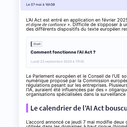
Le 07 mai à 16h38
L’AI Act est entré en application en février 202
et digne de confiance
». Difficile de s’opposer à u
des différents dispositifs du texte européen r
Droit
Comment fonctionne l’AI Act ?
Lundi 23 septembre 2024 à 17h15
Le Parlement européen et le Conseil de l’UE so
numérique
proposé par la Commission europé
régulations pesant sur les entreprises. Plusie
l’IA, auraient été
influencées par des « oligarqu
organisations spécialisées dans la surveillance
Le calendrier de l’AI Act bousc
L’accord
annoncé
ce jeudi 7 mai modifie deux d
utilisés dans les domaines à haut risque (biomét