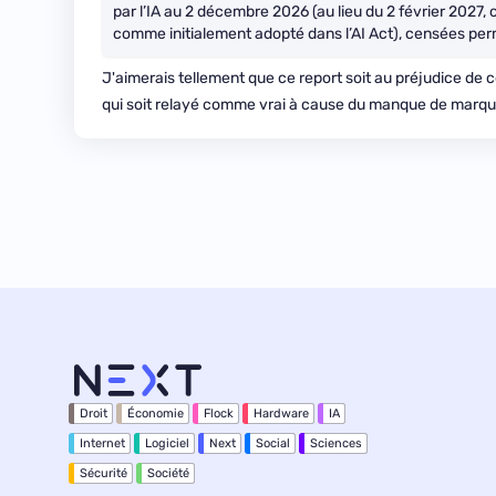
par l’IA au 2 décembre 2026 (au lieu du 2 février 2027,
comme initialement adopté dans l’AI Act), censées perm
J'aimerais tellement que ce report soit au préjudice de 
qui soit relayé comme vrai à cause du manque de marqu
Droit
Économie
Flock
Hardware
IA
Internet
Logiciel
Next
Social
Sciences
Sécurité
Société