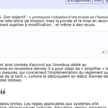
IA et algorithmes
4 min
5. Son objectif : «
promouvoir l’adoption d’une IA axée sur l’humai
ne telle lettre de mission, mais la portée et la mise en œuvr
estent sujettes à modification… et même à des reculs.
4
nt ainsi tombés d’accord sur l’omnibus dédié au
enne
en novembre dernier. Il a pour objet de « simplifier » l
urs mesures, qui concernent l’implémentation du règlement su
es de la tech »
, comme le dénonçaient en début d’année de
 des lobbies.
ulé
ates limites. Les règles applicables aux systèmes d’IA
rie, infrastructures critiques, éducation, emploi, migration,