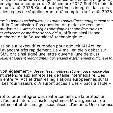
ont en vigueur à compter du 2 décembre 2027. Soit 16 mois d
xée au 2 août 2026. Quant aux systèmes intégrés dans des
 les règles ne s’appliqueront qu’à compter du 2 août 2028.
 que les normes techniques et les autres outils d’accompagnement ser
rit la Commission. Pas question de parler de reculade,
agmatisme : «
Avec des règles plus simples et plus favorables à
 les exigences en matière de sécurité
», affirme ainsi Henna
n charge de la Souveraineté technologique.
sion sur l’exécutif européen pour adoucir l’AI Act, en
ui avancent très rapidement. Le 4 mai, en plein débat sur
 ASML ont ainsi signé une
lettre ouverte
(
une de plus
)
lexes et souvent redondantes, qui rendent extrêmement difficile le fa
révoit également «
des règles simplifiées et une gouvernance plus
s’étendre aux entreprises de taille intermédiaire. Des
on entre l’AI Act et d’autres législations européennes sur la
s. Les fournisseurs d’IA auront accès à des « bacs à sable »
ofité pour intégrer des renforcements de la protection
l’accord interdit ainsi les systèmes IA qui génèrent du
sentement et des images sexualisées d’enfants. Une répons