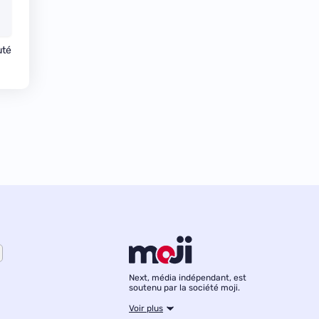
uté
Next, média indépendant, est
soutenu par la société moji.
Voir plus