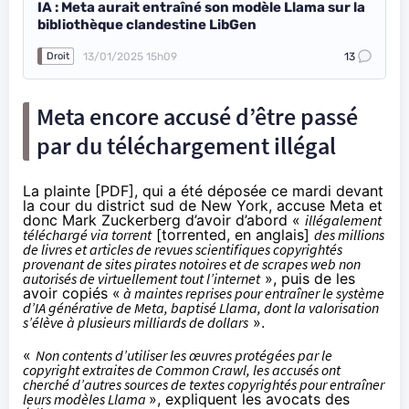
IA : Meta aurait entraîné son modèle Llama sur la
bibliothèque clandestine LibGen
13/01/2025 15h09
13
Droit
Meta encore accusé d’être passé
par du téléchargement illégal
La
plainte
[
PDF
], qui a été déposée ce mardi devant
la cour du district sud de New York, accuse Meta et
donc Mark Zuckerberg d’avoir d’abord «
illégalement
téléchargé via torrent
[torrented, en anglais]
des millions
de livres et articles de revues scientifiques copyrightés
provenant de sites pirates notoires et de scrapes web non
autorisés de virtuellement tout l’internet
», puis de les
avoir copiés «
à maintes reprises pour entraîner le système
d’IA générative de Meta, baptisé Llama, dont la valorisation
s’élève à plusieurs milliards de dollars
».
«
Non contents d’utiliser les œuvres protégées par le
copyright extraites de Common Crawl, les accusés ont
cherché d’autres sources de textes copyrightés pour entraîner
leurs modèles Llama
», expliquent les avocats des