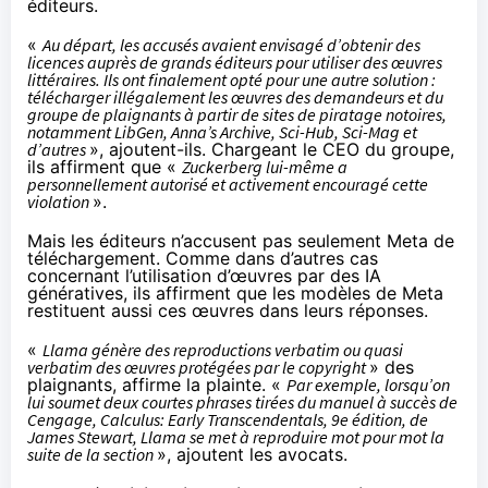
éditeurs.
«
Au départ, les accusés avaient envisagé d’obtenir des
licences auprès de grands éditeurs pour utiliser des œuvres
littéraires. Ils ont finalement opté pour une autre solution :
télécharger illégalement les œuvres des demandeurs et du
groupe de plaignants à partir de sites de piratage notoires,
notamment LibGen, Anna’s Archive, Sci-Hub, Sci-Mag et
d’autres
», ajoutent-ils. Chargeant le CEO du groupe,
ils affirment que «
Zuckerberg lui-même a
personnellement autorisé et activement encouragé cette
violation
».
Mais les éditeurs n’accusent pas seulement Meta de
téléchargement. Comme dans d’autres cas
concernant l’utilisation d’œuvres par des IA
génératives, ils affirment que les modèles de Meta
restituent aussi ces œuvres dans leurs réponses.
«
Llama génère des reproductions verbatim ou quasi
verbatim des œuvres protégées par le copyright
» des
plaignants, affirme la plainte. «
Par exemple, lorsqu’on
lui soumet deux courtes phrases tirées du manuel à succès de
Cengage, Calculus: Early Transcendentals, 9e édition, de
James Stewart, Llama se met à reproduire mot pour mot la
suite de la section
», ajoutent les avocats.