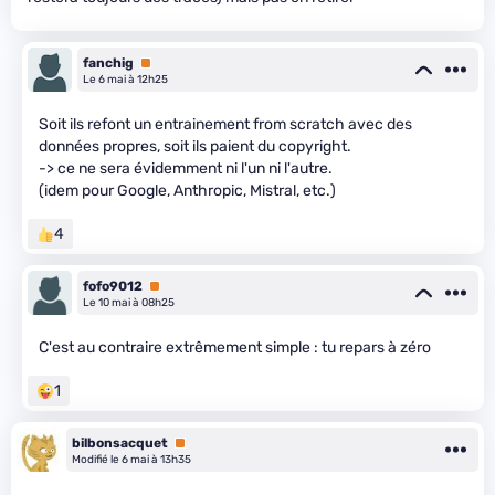
fanchig
Premium
Le 6 mai à 12h25
Soit ils refont un entrainement from scratch avec des
données propres, soit ils paient du copyright.
-> ce ne sera évidemment ni l'un ni l'autre.
(idem pour Google, Anthropic, Mistral, etc.)
4
fofo9012
Premium
Le 10 mai à 08h25
C'est au contraire extrêmement simple : tu repars à zéro
1
bilbonsacquet
Premium
Modifié le 6 mai à 13h35