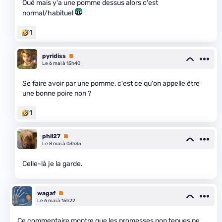
Oué mais y'a une pomme dessus alors c'est
normal/habituel
1
pyridiss
Premium
Le 6 mai à 15h40
Se faire avoir par une pomme, c'est ce qu'on appelle être
une bonne poire non ?
1
phil27
Premium
Le 8 mai à 03h35
Celle-là je la garde.
wagaf
Premium
Le 6 mai à 15h22
Ce commentaire montre que les promesses non tenues ne