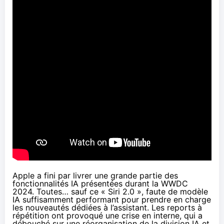
Apple a fini par livrer une grande partie des
fonctionnalités IA présentées durant la WWDC
2024. Toutes… sauf ce « Siri 2.0 », faute de modèle
IA suffisamment performant pour prendre en charge
les nouveautés dédiées à l’assistant. Les reports à
répétition ont provoqué une crise en interne, qui a
débouché sur une
réorganisation de la division IA
et