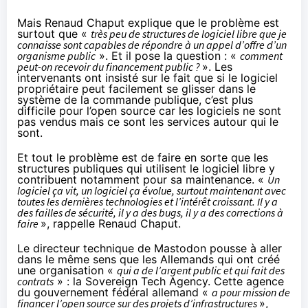
Mais Renaud Chaput explique que le problème est
surtout que «
très peu de structures de logiciel libre que je
connaisse sont capables de répondre à un appel d’offre d’un
organisme public
». Et il pose la question : «
comment
peut-on recevoir du financement public ?
». Les
intervenants ont insisté sur le fait que si le logiciel
propriétaire peut facilement se glisser dans le
système de la commande publique, c’est plus
difficile pour l’open source car les logiciels ne sont
pas vendus mais ce sont les services autour qui le
sont.
Et tout le problème est de faire en sorte que les
structures publiques qui utilisent le logiciel libre y
contribuent notamment pour sa maintenance. «
Un
logiciel ça vit, un logiciel ça évolue, surtout maintenant avec
toutes les dernières technologies et l’intérêt croissant. Il y a
des failles de sécurité, il y a des bugs, il y a des corrections à
faire
», rappelle Renaud Chaput.
Le directeur technique de Mastodon pousse à aller
dans le même sens que les Allemands qui ont créé
une organisation «
qui a de l’argent public et qui fait des
contrats
» : la
Sovereign Tech Agency
. Cette agence
du gouvernement fédéral allemand «
a pour mission de
financer l’open source sur des projets d’infrastructures
»,