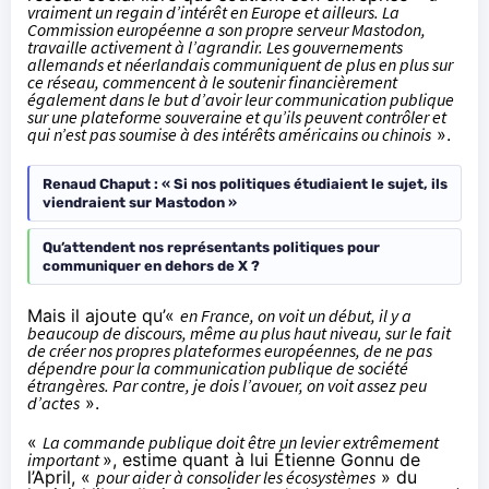
vraiment un regain d’intérêt en Europe et ailleurs. La
Commission européenne a son propre serveur Mastodon,
travaille activement à l’agrandir. Les gouvernements
allemands et néerlandais communiquent de plus en plus sur
ce réseau, commencent à le soutenir financièrement
également dans le but d’avoir leur communication publique
sur une plateforme souveraine et qu’ils peuvent contrôler et
qui n’est pas soumise à des intérêts américains ou chinois
».
Renaud Chaput : « Si nos politiques étudiaient le sujet, ils
viendraient sur Mastodon »
Qu’attendent nos représentants politiques pour
communiquer en dehors de X ?
Mais il ajoute qu’«
en France, on voit un début, il y a
beaucoup de discours, même au plus haut niveau, sur le fait
de créer nos propres plateformes européennes, de ne pas
dépendre pour la communication publique de société
étrangères. Par contre, je dois l’avouer, on voit assez peu
d’actes
».
«
La commande publique doit être un levier extrêmement
important
», estime quant à lui Étienne Gonnu de
l’April, «
pour aider à consolider les écosystèmes
» du