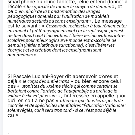
smartphone ou d’une tablette, l’élue entend donner à
l’école «
la capacité de former le citoyen de demain
», et
ce «
en miroir de la transformation des usages
pédagogiques amenés par l'utilisation de matériels
numériques destinés au corps enseignant
».
Le message
est le suivant : «
Cessons de rechercher à tout règlementer
en amont et préférons agir en aval car le seul risque pris est
de tuer dans l’œuf l'innovation. Libérer les innovations intra-
scolaires pour mieux agir sur le monde extra-scolaire de
demain (initier plutôt que sanctionner), c'est libérer les
énergies et la création dont les enseignants sont
demandeurs
».
Si Pascale Luciani-Boyer dit apercevoir d’ores et
déjà «
le corps des anti-écrans
» ou bien encore celui
des «
utopistes du XXIème siècle qui comme certains se
battaient contre l'arrivée de l'automobile au profit de la
voiture à cheval plus sure
», l’intéressée en appelle quoi
qu’il en soit à ne pas «
attendre que tous les aspects de
contrôle et de spécificités identitaires "Éducation Nationale"
soient réglés, car il sera trop tard - si ce n'est pas déjà le
cas
».