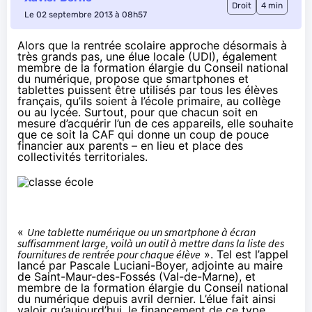
Droit
4 min
Le 02 septembre 2013 à 08h57
Alors que la rentrée scolaire approche désormais à
très grands pas, une élue locale (UDI), également
membre de la formation élargie du Conseil national
du numérique, propose que smartphones et
tablettes puissent être utilisés par tous les élèves
français, qu’ils soient à l’école primaire, au collège
ou au lycée. Surtout, pour que chacun soit en
mesure d’acquérir l’un de ces appareils, elle souhaite
que ce soit la CAF qui donne un coup de pouce
financier aux parents – en lieu et place des
collectivités territoriales.
«
Une tablette numérique ou un smartphone à écran
suffisamment large, voilà un outil à mettre dans la liste des
fournitures de rentrée pour chaque élève
». Tel est
l’appel
lancé par Pascale Luciani-Boyer, adjointe au maire
de Saint-Maur-des-Fossés (Val-de-Marne), et
membre de la formation élargie du
Conseil national
du numérique depuis avril dernier
. L’élue fait ainsi
valoir qu’aujourd’hui, le financement de ce type