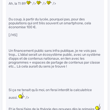
Ah, la TI 89
" />
" />
" />
Du coup, à partir du lycée, pourquoi pas, pour des
populations qui ont très souvent un smartphone, cela
économise 100 €.
[/HS]
Un financement public sans infra publique, je ne vois pas
trop… L’idéal serait un écosystème public, avec un système
d’apps et de contenus nationaux, en lien avec les
programmes + espaces de partage de contenus par classe
etc… Là cela aurait du sens je trouve !
Si ça ne tenait qu’à moi, on ferai interdit la calculatrice
aussi.
" />
Et je ferai faire de la théorie des groupes dès le primaire