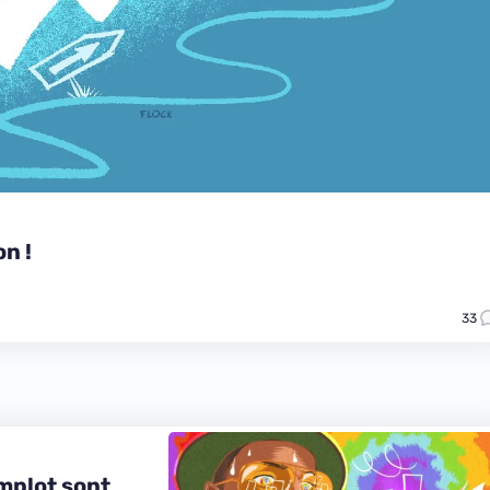
on !
33
omplot sont