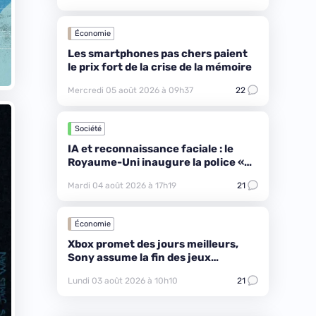
Économie
Les smartphones pas chers paient
le prix fort de la crise de la mémoire
Mercredi 05 août 2026 à 09h37
22
Société
IA et reconnaissance faciale : le
Royaume-Uni inaugure la police «
proactive »
Mardi 04 août 2026 à 17h19
21
Économie
Xbox promet des jours meilleurs,
Sony assume la fin des jeux
physiques
Lundi 03 août 2026 à 10h10
21