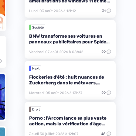
améliorations de Windows 11 et met
l’accent sur la RAM
Lundi 03 août 2026 à 12h12
31
Société
BMW transforme ses voitures en
panneaux publicitaires pour Spider-
Man
Vendredi 07 août 2026 à 08h42
29
Next
Flockeries d’été : huit nuances de
Zuckerberg dans le métavers,
retrouvez le vrai
Mercredi 05 août 2026 à 13h37
29
Droit
Porno : l’Arcom lance sa plus vaste
action, mais la vérification d’âge
reste une blague
Jeudi 30 juillet 2026 à 12h07
48