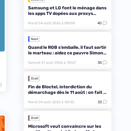
Samsung et LG font le ménage dans
les apps TV dopées aux proxys
résidentiels
Mardi 04 août 2026 à 08h59
40
Next
Quand le RGB s’emballe, il faut sortir
le marteau : aidez ce pauvre Simon à
réparer un PC !
Samedi 01 août 2026 à 13h37
35
Droit
Fin de Bloctel, interdiction du
démarchage dès le 11 août : on fait le
point
Mardi 04 août 2026 à 10h32
33
Droit
Microsoft veut convaincre sur les