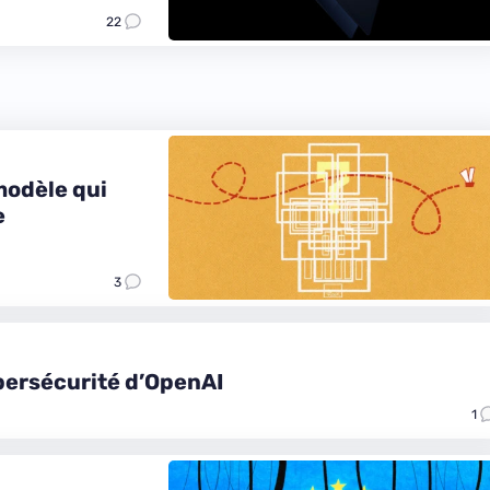
22
modèle qui
e
3
bersécurité d’OpenAI
1