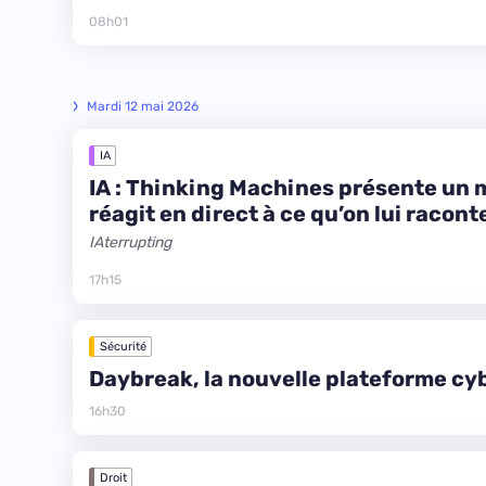
08h01
Mardi 12 mai 2026
IA
IA : Thinking Machines présente un 
réagit en direct à ce qu’on lui racont
IAterrupting
17h15
Sécurité
Daybreak, la nouvelle plateforme cy
16h30
Droit