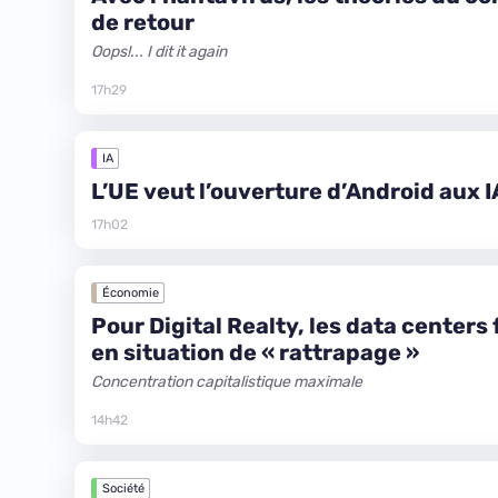
de retour
Oops!... I dit it again
17h29
IA
L’UE veut l’ouverture d’Android aux I
17h02
Économie
Pour Digital Realty, les data centers
en situation de « rattrapage »
Concentration capitalistique maximale
14h42
Société