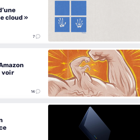
d’une
le cloud »
7
d’Amazon
 voir
14
n
nce