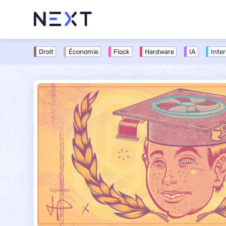
Next - L'actualité informatique et numérique
Droit
Économie
Flock
Hardware
IA
Inte