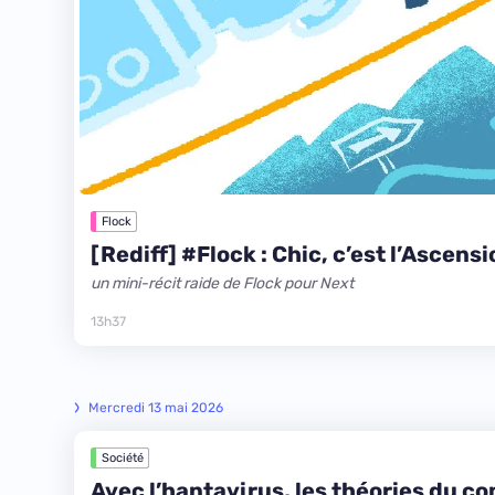
Flock
[Rediff] #Flock : Chic, c’est l’Ascensi
un mini-récit raide de Flock pour Next
13h37
Mercredi 13 mai 2026
Société
Avec l’hantavirus, les théories du c