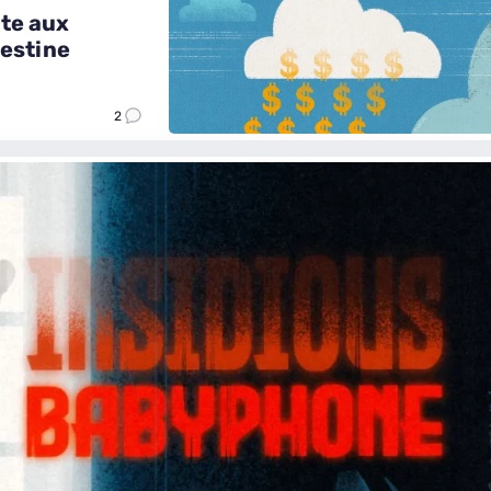
ite aux
lestine
2