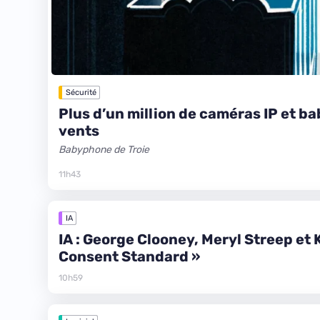
Sécurité
Plus d’un million de caméras IP et b
vents
Babyphone de Troie
11h43
IA
IA : George Clooney, Meryl Streep et
Consent Standard »
10h59