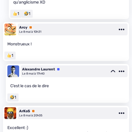
qu'anglicisme XD
1
1
Arcy
Premium
Le 8 mai à 10h31
Monstrueux !
1
Alexandre Laurent
Équipe
Le 8 mai à 17h40
C’est le cas de le dire
1
ArKoS
Premium
Le 8 mai à 20h05
Excellent :)