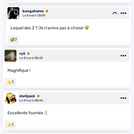
bangahome
Premium
Le 8 mai à 13h59
Lequel des 2 ? Je n'arrive pas à choisir
7
ryô
Premium
Le 8 mai à 08h32
Magnifique !
1
darkjack
Premium
Le 8 mai à 08h46
Excellente fournée :)
1