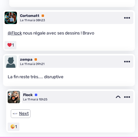
Cortomatt
Premium
Le 11 mai à 08h23
@Flock
nous régale avec ses dessins ! Bravo
1
zempa
Premium
Le 11 mai à 09h21
La fin reste très.... disruptive
Flock
Équipe
Le 11 mai à 10h25
Next
1