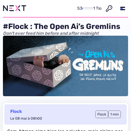
S3
1 Tio
#Flock : The Open Ai’s Gremlins
Don't ever feed him before and after midnight
Flock
Flock
1 min
Le 08 mai à 08h00