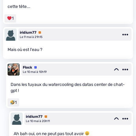
cette tête...
1
iridium77
Premium
Le 9 mai à 21h15
Mais où est l'eau ?
Flock
Équipe
Le 10 mai à 10h19
Dans les tuyaux du watercooling des datas center de chat-
gpt !
1
iridium77
Premium
Le 10 mai à 20h11
Ah bah oui, on ne peut pas tout avoir