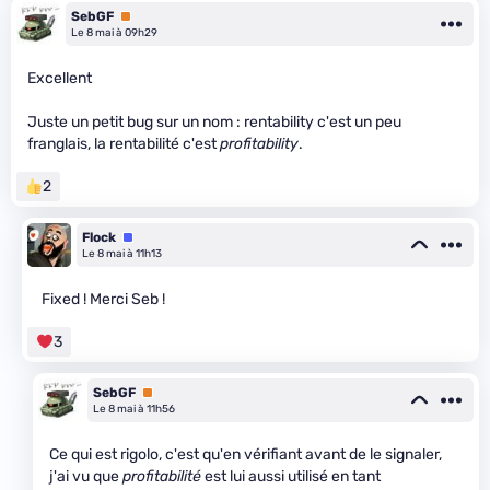
SebGF
Premium
Le 8 mai à 09h29
Excellent
Juste un petit bug sur un nom : rentability c'est un peu
franglais, la rentabilité c'est
profitability
.
2
Flock
Équipe
Le 8 mai à 11h13
Fixed ! Merci Seb !
3
SebGF
Premium
Le 8 mai à 11h56
Ce qui est rigolo, c'est qu'en vérifiant avant de le signaler,
j'ai vu que
profitabilité
est lui aussi utilisé en tant