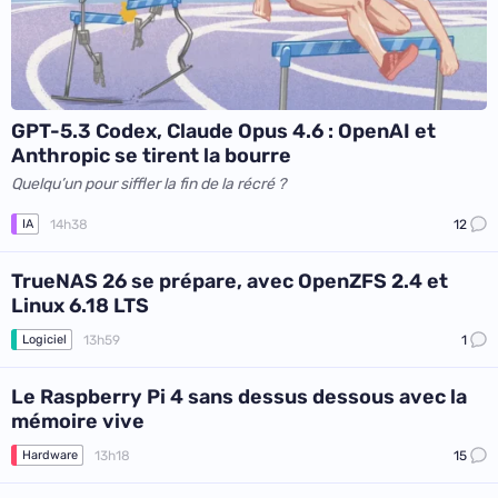
GPT-5.3 Codex, Claude Opus 4.6 : OpenAI et
Anthropic se tirent la bourre
Quelqu’un pour siffler la fin de la récré ?
14h38
12
IA
TrueNAS 26 se prépare, avec OpenZFS 2.4 et
Linux 6.18 LTS
13h59
1
Logiciel
Le Raspberry Pi 4 sans dessus dessous avec la
mémoire vive
13h18
15
Hardware