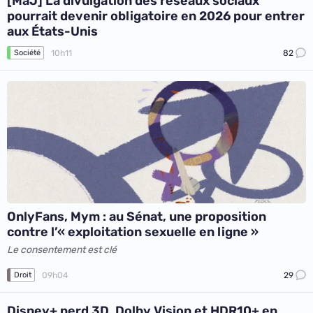
[MàJ] La divulgation des réseaux sociaux
pourrait devenir obligatoire en 2026 pour entrer
aux États-Unis
10h11
82
Société
OnlyFans, Mym : au Sénat, une proposition
contre l’« exploitation sexuelle en ligne »
Le consentement est clé
09h04
29
Droit
Disney+ perd 3D, Dolby Vision et HDR10+ en