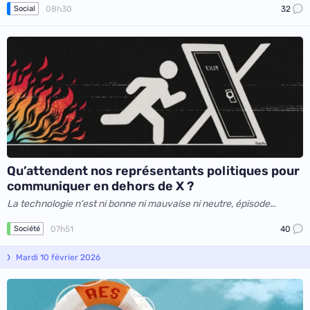
08h30
32
Social
Qu’attendent nos représentants politiques pour
communiquer en dehors de X ?
La technologie n'est ni bonne ni mauvaise ni neutre, épisode
5789654
07h51
40
Société
Mardi 10 février 2026