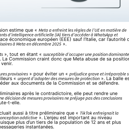
sion estime que «
Meta a enfreint les règles de l’UE en matière de
ts d’intelligence artificielle (IA) tiers d’accéder à WhatsApp et
ace économique européen (EEE)
sauf l’Italie, car l’autorité 
isoires à Meta en décembre 2025
».
ts
», tout en étant «
susceptible d’occuper une position dominant
. La Commission craint donc que Meta abuse de sa positio
venir.
res provisoires
» pour éviter un «
préjudice grave et irréparable s
lleurs «
urgent d’adopter des mesures de protection
». La balle e
céder aux documents de la Commission et se défendre.
minaires après le contradictoire, elle peut rendre une
ne décision de mesures provisoires ne préjuge pas des conclusions
ute-t-elle.
luait aussi à titre préliminaire
que «
TikTok enfreignait la
 conception addictive
». L’enjeu est important au niveau
uisque plus d’un tiers de la population de 12 ans et plus
 messageries instantanées.