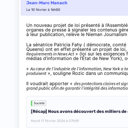
Jean-Marc Manach
Le 10 février à 16h50
Un nouveau projet de loi présenté à l’Assemblée
organes de presse à signaler les contenus génér
à leur publication, relève le
Nieman Journalism
La sénatrice Patricia Fahy ( démocrate, comté 
Queens) ont en effet présenté un projet de loi, 
Requirements in News Act
» (loi sur les exigences 
médias d’information de l’État de New York), 
«
Au cœur de l’industrie de l’information, New York a tou
produisent
», souligne Rozic dans un
communiq
Il voudrait apporter «
des protections claires et sig
grand public afin de garantir l’intégrité des information
Société
[Récap] Nous avons découvert des milliers de s
Mardi 17 février 2026 à 07h59