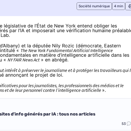
Société numérique
4 min
 législative de l’État de New York entend obliger les
és par l’IA et imposerait une vérification humaine préalabl
 Lab
.
d’Albany) et la députée Nily Rozic (démocrate, Eastern
intitulé «
The New York Fundamental Artificial Intelligence
fondamentales en matière d’intelligence artificielle dans les
ou «
NY FAIR News Act
» en abrégé.
t intérêt à préserver le journalisme et à protéger les travailleurs qui 
ué
annonçant le projet de loi.
nificatives pour les journalistes, les professionnels des médias et le
s et de leur personnel contre l’intelligence artificielle
».
ites d’info générés par IA : tous nos articles
53