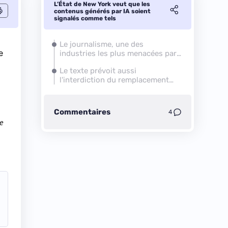
L’État de New York veut que les
contenus générés par IA soient
signalés comme tels
Le journalisme, une des
e
industries les plus menacées par
l'IA
Le texte prévoit aussi
l'interdiction du remplacement
des journalistes par des IA
Commentaires
4
le