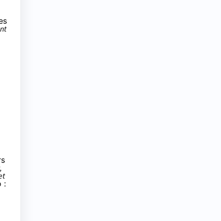
es
nt
rs
,
et
 :