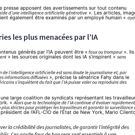
 de presse apposent des avertissements sur tout contenu
de d’une intelligence artificielle générative
». Les articles, imag
vraient également être examinés par un employé humain «
aya
ies les plus menacées par l’IA
contenus générés par l’IA peuvent être «
faux ou trompeur
». Ils
ent
» les sources originales dont les IA s’inspirent «
sans
 de l’intelligence artificielle est sans doute le journalisme et, par
es informations diffusées
», précise la sénatrice Fahy dans le
icains s’inquiètent du fait que l’IA puisse voler ou reproduire des
ne large coalition de syndicats représentant les travailleu
ork. «
Alors que la technologie de l’IA continue d’évoluer rapidement
us strictes pour protéger les travailleurs et garantir la surveillance 
 président de l’AFL-CIO de l’État de New York, Mario Cilento
r la crédibilité des journalistes, de garantir l’intégrité des
blic. Ces garde-fous de bon sens sont essentiels à une