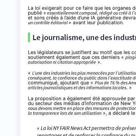
La loi exigerait pour ce faire que les organes
publié «
essentiellement composé, rédigé ou créé à l’ai
et sons créés à l’aide d’une IA générative de
un contrôle éditorial
» avant leur publication.
Le journalisme, une des industr
Les législateurs se justifient au motif que les 
soutiennent également que ces derniers «
plagi
autorisation ni citation appropriée
».
«
L’une des industries les plus menacées par l’utilisation
conséquent, la confiance du public dans l’exactitude d
communiqué, ajoutant que «
Plus de 76 % des Amér
articles journalistiques et des informations locales
. »
La proposition a également été approuvée par u
du secteur des médias d’information de New Y
nous devons mettre en place des mesures de protection pl
la transparence lors de son utilisation
», a déclaré le
«
La loi NY FAIR News Act permettra de préserve
reportages et de renforcer la confiance du pu