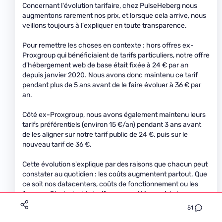
Concernant l'évolution tarifaire, chez PulseHeberg nous
augmentons rarement nos prix, et lorsque cela arrive, nous
veillons toujours à l'expliquer en toute transparence.
Pour remettre les choses en contexte : hors offres ex-
Proxgroup qui bénéficiaient de tarifs particuliers, notre offre
d'hébergement web de base était fixée à 24 € par an
depuis janvier 2020. Nous avons donc maintenu ce tarif
pendant plus de 5 ans avant de le faire évoluer à 36 € par
an.
Côté ex-Proxgroup, nous avons également maintenu leurs
tarifs préférentiels (environ 15 €/an) pendant 3 ans avant
de les aligner sur notre tarif public de 24 €, puis sur le
nouveau tarif de 36 €.
Cette évolution s'explique par des raisons que chacun peut
constater au quotidien : les coûts augmentent partout. Que
ce soit nos datacenters, coûts de fonctionnement ou les
licences Plesk, dont le tarif a encore été revu à la hausse en
ce début d'année, une augmentation que nous n'avons
51
d'ailleurs pas répercutée sur nos clients.