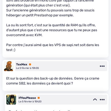
sont des brouette en mono core par rapport à l’ancienne
génération (qui était plus cher c'est vrai).
Sur l'ancienne génération tu pouvais sans trop de soucis
héberger un petit Prestashop par exemple.
La ou ils sont fort, c'est sur la quantité de RAM qu'ils offre,
d'autant plus que c'est une ressources que tu ne peux pas
overcommit avec KVM.
Par contre j'aurai aimé que les VPS de sapi.net soit dans les
test ;)
TexMex
Premium
Le 5 février à 10h35
Et sur la question des back-up de données. Genre ça crame
comme SB2, les données ça devient quoi ?
IfYouPlease
Premium
Le 5 février à 15h20