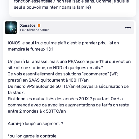
fonction essentielle / non réalisable sans. Comme je suis le
seul a pouvoir maintenir dans la famille)
Xanatos
Premium
Le 5 février à 13h09
IONOS le seul truc qui me plaît c'est le premier prix, j'ai en
mémoire le fumeux 1&1
Un peu à la ramasse, mais une PE/Asso aujourd'hui qui veut un
site vitrine statique, un NDD et quelques emails.*
Je vois essentiellement des solutions "ecommerce" (WP,
presta) en SAAS qui tournent à 100HT/an
De micro VPS autour de 50TTC/an et payes la sécurisation de
ta stack.
Fini donc les mutualisés des années 201X ? pourtant OVH a
commencé avec ça avec les augmentations de tarifs on reste
entre 2 mondes à < 50TTC/an
Aurai-je loupé un segment ?
*ou l'on garde le controle