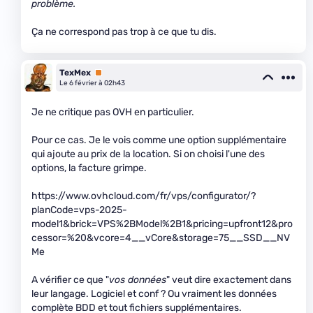
problème.
Ça ne correspond pas trop à ce que tu dis.
TexMex
Premium
Le 6 février à 02h43
Je ne critique pas OVH en particulier.
Pour ce cas. Je le vois comme une option supplémentaire
qui ajoute au prix de la location. Si on choisi l'une des
options, la facture grimpe.
https://www.ovhcloud.com/fr/vps/configurator/?
planCode=vps-2025-
model1&brick=VPS%2BModel%2B1&pricing=upfront12&pro
cessor=%20&vcore=4__vCore&storage=75__SSD__NV
Me
A vérifier ce que "
vos données
" veut dire exactement dans
leur langage. Logiciel et conf ? Ou vraiment les données
complète BDD et tout fichiers supplémentaires.