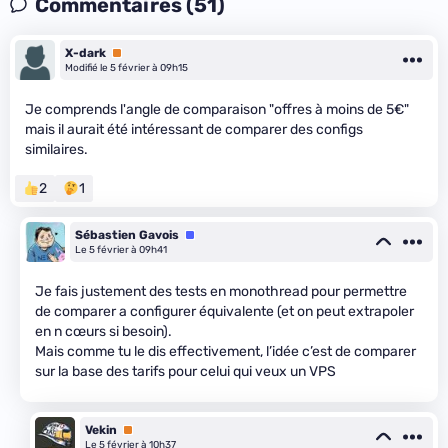
Commentaires (51)
X-dark
Premium
Modifié le 5 février à 09h15
Je comprends l'angle de comparaison "offres à moins de 5€"
mais il aurait été intéressant de comparer des configs
similaires.
2
1
Sébastien Gavois
Équipe
Le 5 février à 09h41
Je fais justement des tests en monothread pour permettre
de comparer a configurer équivalente (et on peut extrapoler
en n cœurs si besoin).
Mais comme tu le dis effectivement, l’idée c’est de comparer
sur la base des tarifs pour celui qui veux un VPS
Vekin
Premium
Le 5 février à 10h37