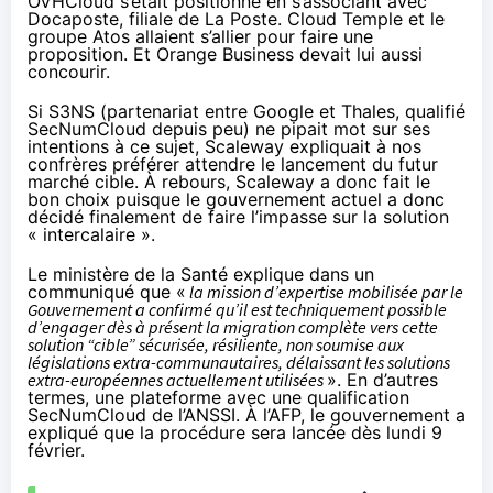
OVHCloud s’était positionné en s’associant avec
Docaposte, filiale de La Poste. Cloud Temple et le
groupe Atos allaient s’allier pour faire une
proposition. Et Orange Business devait lui aussi
concourir.
Si S3NS (partenariat entre Google et Thales,
qualifié
SecNumCloud depuis peu
) ne pipait mot sur ses
intentions à ce sujet, Scaleway expliquait à nos
confrères préférer attendre le lancement du futur
marché cible. À rebours, Scaleway a donc fait le
bon choix puisque le gouvernement actuel a donc
décidé finalement de faire l’impasse sur la solution
« intercalaire ».
Le ministère de la Santé explique dans un
communiqué
que «
la mission d’expertise mobilisée par le
Gouvernement a confirmé qu’il est techniquement possible
d’engager dès à présent la migration complète vers cette
solution “cible” sécurisée, résiliente, non soumise aux
législations extra-communautaires, délaissant les solutions
extra-européennes actuellement utilisées
». En d’autres
termes, une plateforme avec une qualification
SecNumCloud de l’ANSSI. À l’
AFP
, le gouvernement a
expliqué que la procédure sera lancée dès lundi 9
février.