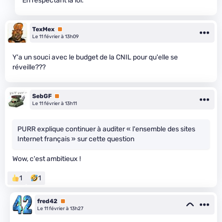
En respectant la loi.
TexMex
Premium
Le 11 février à 13h09
Y'a un souci avec le budget de la CNIL pour qu'elle se
réveille???
SebGF
Premium
Le 11 février à 13h11
PURR explique continuer à auditer « l'ensemble des sites
Internet français » sur cette question
Wow, c'est ambitieux !
1
1
fred42
Premium
Le 11 février à 13h27