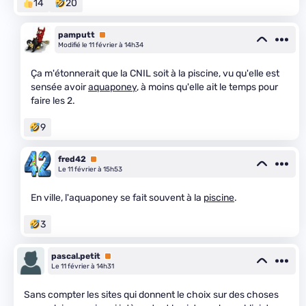
14
20
pamputt
Premium
Modifié le 11 février à 14h34
Ça m'étonnerait que la CNIL soit à la piscine, vu qu'elle est
sensée avoir
aquaponey
, à moins qu'elle ait le temps pour
faire les 2.
9
fred42
Premium
Le 11 février à 15h53
En ville, l'aquaponey se fait souvent à la
piscine
.
3
pascal.petit
Premium
Le 11 février à 14h31
Sans compter les sites qui donnent le choix sur des choses