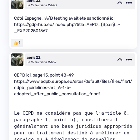
aeris22
Le 15 février à 15h48
Côté Espagne, l’A/B testing avait été sanctionné ici
https://gdprhub.eu/index.php?title=AEPD_(Spain)_-
_EXP202501567
1
aeris22
Le 15 février à 15h52
CEPD ici, page 15, point 48-49
https://www.edpb.europa.eu/sites/default/files/files/file1/
edpb_guidelines-art_6-1-b-
adopted_after_public_consultation_fr.pdf
Le CEPD ne considère pas que l’article 6, 
paragraphe 1, point b), constituerait 
généralement une base juridique appropriée 
pour un traitement destiné à améliorer un 
service ou à développer de nouvelles 