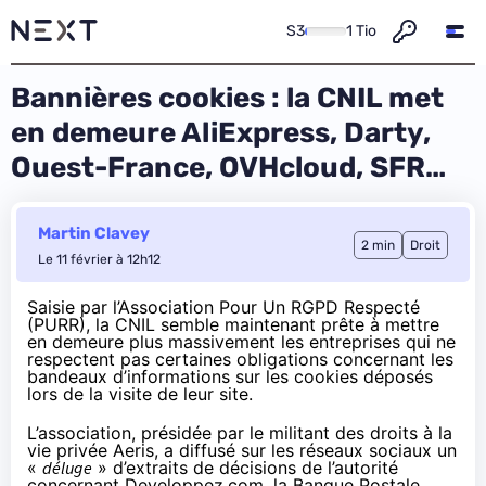
S3
1 Tio
Bannières cookies : la CNIL met
en demeure AliExpress, Darty,
Ouest-France, OVHcloud, SFR…
Martin Clavey
2 min
Droit
Le 11 février à 12h12
Saisie par l’Association Pour Un RGPD Respecté
(
PURR
), la CNIL semble maintenant prête à mettre
en demeure plus massivement les entreprises qui ne
respectent pas certaines obligations concernant les
bandeaux d’informations sur les cookies déposés
lors de la visite de leur site.
L’association, présidée par le militant des droits à la
vie privée
Aeris
, a
diffusé
sur les réseaux sociaux un
«
déluge
» d’extraits de décisions de l’autorité
concernant Developpez.com, la Banque Postale,