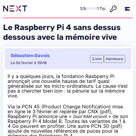
S3
1 Tio
Le Raspberry Pi 4 sans dessus
dessous avec la mémoire vive
Sébastien Gavois
2 min
Hardware
Le 06 février à 13h18
Il y a quelques jours, la fondation Rasbperry Pi
annonçait une nouvelle hausse de tarif
quasi
généralisée sur les micro-ordinateurs. La cause n’est
pas à chercher bien loin : la pénurie sur la mémoire
vive.
Via la PCN 45 (Product Change Notification) mise
en ligne le 3 février et
repérée par CNX
(
pdf
),
Raspberry Pi annonce une «
Dual RAM variant
» de son
Raspberry Pi 4 Model B. Toutes les variantes de 1 à
4 Go peuvent en profiter. Une autre PCN 30 (
pdf
)
ajoute de nouvelles références de puces pour la
mémoire des Raspberry Pi 4.