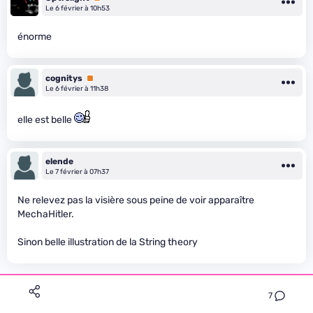
Le 6 février à 10h53
énorme
cognitys
Premium
Le 6 février à 11h38
elle est belle
elende
Le 7 février à 07h37
Ne relevez pas la visière sous peine de voir apparaître
MechaHitler.
Sinon belle illustration de la String theory
7