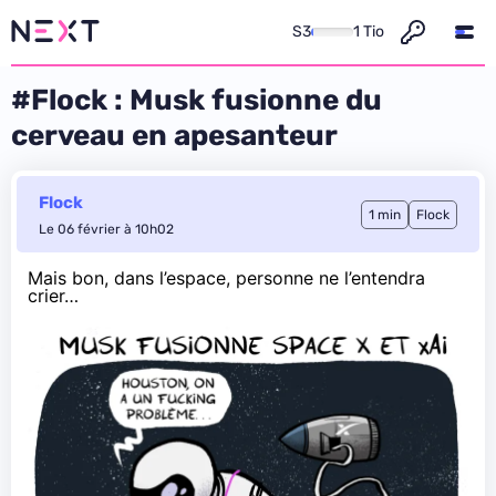
S3
1 Tio
#Flock : Musk fusionne du
cerveau en apesanteur
Flock
1 min
Flock
Le 06 février à 10h02
Mais bon,
dans l’espace
, personne ne l’entendra
crier
…