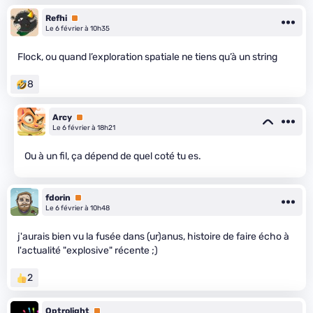
Refhi
Premium
Le 6 février à 10h35
Flock, ou quand l’exploration spatiale ne tiens qu’à un string
8
Arcy
Premium
Le 6 février à 18h21
Ou à un fil, ça dépend de quel coté tu es.
fdorin
Premium
Le 6 février à 10h48
j'aurais bien vu la fusée dans (ur)anus, histoire de faire écho à
l'actualité "explosive" récente ;)
2
Optrolight
Premium