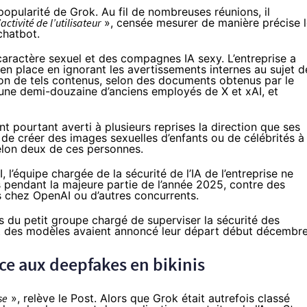
 popularité de Grok. Au fil de nombreuses réunions, il
ctivité de l’utilisateur
», censée mesurer de manière précise 
chatbot.
 caractère sexuel et des compagnes IA sexy. L’entreprise a
 en place en ignorant les avertissements internes au sujet d
tion de tels contenus, selon des documents obtenus par le
’une demi-douzaine d’anciens employés de X et xAI, et
t pourtant averti à plusieurs reprises la direction que ses
s de créer des images sexuelles d’enfants ou de célébrités à
, selon deux de ces personnes.
 l’équipe chargée de la sécurité de l’IA de l’entreprise ne
 pendant la majeure partie de l’année 2025, contre des
s chez OpenAI ou d’autres concurrents.
s du petit groupe chargé de superviser la sécurité des
ent des modèles avaient annoncé leur départ début décembre
ce aux deepfakes en bikinis
se
», relève le Post. Alors que Grok était autrefois classé