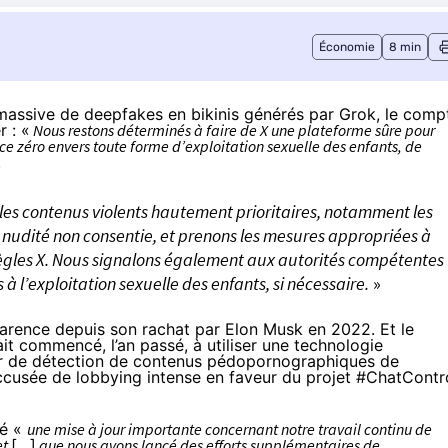
Économie
8 min
assive de deepfakes en bikinis générés par Grok
, le comp
r : «
Nous restons déterminés à faire de X une plateforme sûre pour
ce zéro envers toute forme d’exploitation sexuelle des enfants, de
.
es contenus violents hautement prioritaires, notamment les
udité non consentie, et prenons les mesures appropriées à
règles X. Nous signalons également aux autorités compétentes
à l’exploitation sexuelle des enfants, si nécessaire.
»
parence
depuis son rachat par Elon Musk en 2022. Et le
it commencé, l’an passé, à utiliser une technologie
r
de détection de contenus pédopornographiques de
accusée de lobbying intense en faveur du projet #ChatContr
é
«
une mise à jour importante concernant notre travail continu de
et
[…]
que nous avons lancé des efforts supplémentaires de