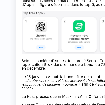
plusieurs dizaines de places derrière ChatGPT
d’Apple, il figure désormais dans le top 5, au
Selon la société d’études de marché
Sensor To
l’application Grok dans le monde a bondi de 72
en décembre.
Le 15 janvier, xAI publiait une
offre de recrute
modération du contenu et le service client afin de lutte
les politiques de manière impartiale
» afin de «
fair
entier
».
Le Post précise que ni Musk, ni xAI ni X n’ont
Nitasha Tiku
, l’une des trois signataires de l’e