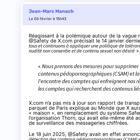
Jean-Marc Manach
Le 05 février à 15h43
Réagissant à la polémique autour de la
vague m
@Safety de X.com précisait le 14 janvier dernie
tous et continuons à appliquer une politique de toléran
nudité non consentie et de contenu sexuel non désiré
»
«
Nous prenons des mesures pour supprimer l
contenus pédopornographiques (CSAM) et la n
l’encontre des comptes qui enfreignent nos 
les comptes qui recherchent des contenus liés 
X.com n’a pas mis à jour son
rapport de trans
parquet de Paris
explique au Monde
que X aura
« maison », en remplacement du système
Safe
l’
organisation Thorn
, qui avait elle-même été 
de surveillance des messageries chiffrées.
Le 18 juin 2025, @Safety avait en effet
annonc
détection des contenus pédopornographiques (CSAM) 