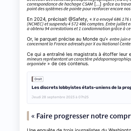
correspondance de hachage CSAM
[…]
grâce au trava
point des systèmes de pointe pour renforcer encore nos 
En 2024, précisait @Safety, «
X a envoyé 686 176 
(NCMEC) et suspendu 4 572 486 comptes. Entre juillet
a obtenu 94 arrestations et 1 condamnation grâce à ce
Or, le parquet précise au Monde qu’«
entre juin 
concernant la France adressés par X au National Cente
Ce qui a entraîné les magistrats à étoffer leur
mineurs représentant un caractère pédopornographiq
organisée
» de ces contenus.
Droit
Les discrets lobbyistes états-uniens de la pro
Jeudi 28 septembre 2023 à 07h25
« Faire progresser notre compr
Une enquête de trois journalistes du Washingto