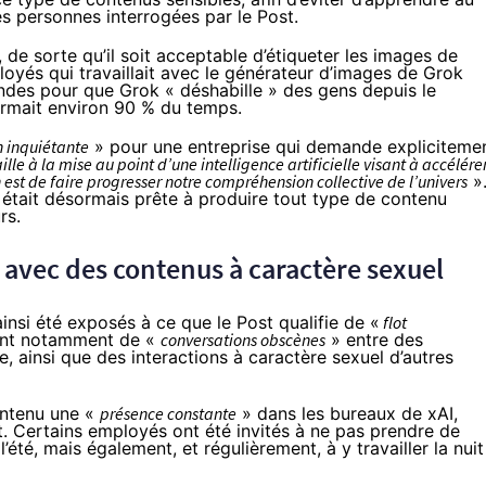
es personnes interrogées par le Post.
 de sorte qu’il soit acceptable d’étiqueter les images de
loyés qui travaillait avec le générateur d’images de Grok
des pour que Grok « déshabille » des gens depuis le
ormait environ 90 % du temps.
n inquiétante
» pour une entreprise qui
demande expliciteme
ille à la mise au point d’une intelligence artificielle visant à accélére
 est de faire progresser notre compréhension collective de l’univers
»
e était désormais prête à produire tout type de contenu
rs.
k avec des contenus à caractère sexuel
insi été exposés à ce que le Post qualifie de «
flot
nt notamment de «
conversations obscènes
» entre des
e, ainsi que des interactions à caractère sexuel d’autres
intenu une «
présence constante
» dans les bureaux de xAI,
ost. Certains employés ont été invités à ne pas prendre de
été, mais également, et régulièrement, à y travailler la nuit