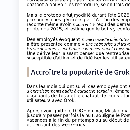
chatbot à pouvoir les reproduire, selon trois d
Mais le protocole fut modifié durant l’été 2025,
personnes nues générées par l’IA. L’un des emp
raconte même avoir «
souvent
» reçu des deman
printemps 2025, et estime que le bot s’y conf
Des employés évoquent «
une nouvelle orientatio
à être présentée comme «
une entreprise qui trava
les découvertes scientifiques humaines, dont la mission
Une dérive leur laissant penser que l’entrepris
susceptible d’attirer et de fidéliser les utilisateu
Accroître la popularité de Gro
Dans les mois qui ont suivi, ces employés ont a
d’enregistrements audio à caractère sexuel
», émana
occupants de Tesla et le chatbot de leur voitur
utilisateurs avec Grok.
Après avoir quitté le DOGE en mai, Musk a ma
jusqu’à y passer parfois la nuit, souligne le P
vacances à la fin du printemps ou au début de l’
et pendant des week-ends.