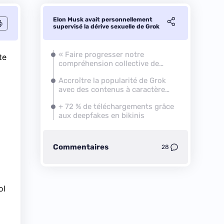
Elon Musk avait personnellement
supervisé la dérive sexuelle de Grok
« Faire progresser notre
te
compréhension collective de
l'univers »
Accroître la popularité de Grok
avec des contenus à caractère
sexuel
+ 72 % de téléchargements grâce
aux deepfakes en bikinis
Commentaires
28
ol