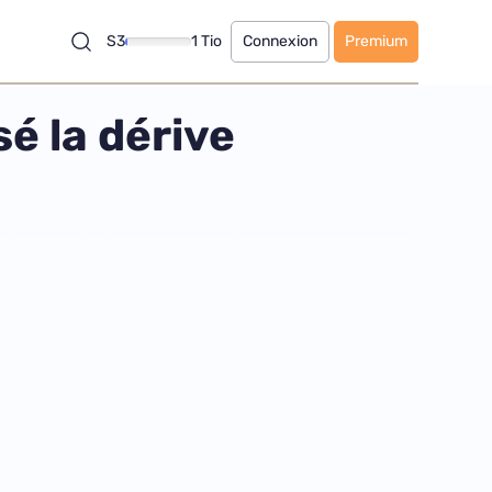
S3
1 Tio
Connexion
Premium
é la dérive