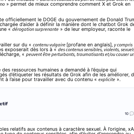
rno
» permet de mieux comprendre comment X et Grok en
tte officiellement le DOGE du gouvernement de Donald Tru
chargée d’aider à définir la manière dont le chatbot Grok d
 une «
dérogation surprenante
» de leur employeur, raconte le
ailler sur du «
contenu vulgaire
[profane en anglais]
, y compris
les exposerait dès lors à «
des contenus sensibles, violents, sexuel
 décharge, «
peuvent être perturbants, traumatisants et/ou causer u
e des ressources humaines a demandé à l’équipe qui
és d’étiqueter les résultats de Grok afin de les améliorer, 
t à l’aise pour travailler avec du contenu «
explicite
».
ctif
10
es relatifs aux contenus à caractère sexuel. À l’origine, xA
ce type de contenus sensibles, afin d’éviter d’apprendre au