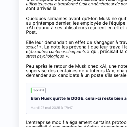
utilisateurs qui a transformé Grok en générateur de po
sont arrivés là.
Quelques semaines avant qu’Elon Musk ne qui
au printemps dernier, les employés de l’équipe 
xAI répond à ses utilisateurs reçurent en effet
Post.
Elle leur demandait en effet de s’engager à trav
sexuel
». La note les prévenait que leur travail 
et/ou autres contenus choquants
» qui, précisait la
stress psychologique
».
Peu après le retour de Musk chez xAI, une not
supervise des centaines de « tuteurs IA », charg
demander aux candidats à un poste s’ils seraien
Société
Elon Musk quitte le DOGE, celui-ci reste bien a
Mardi 27 mai 2025 à 17h47
L’entreprise modifia également certains protocol
conseillait à ses employés d’éviter d’examiner 