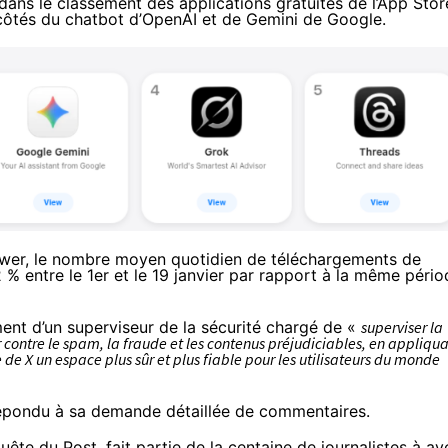
 dans le
classement
des applications gratuites de l’App Stor
x côtés du chatbot d’OpenAI et de Gemini de Google.
wer
, le nombre moyen quotidien de téléchargements de
 % entre le 1er et le 19 janvier par rapport à la même pério
ment
d’un superviseur de la sécurité chargé de «
superviser la
r contre le spam, la fraude et les contenus préjudiciables, en appliqu
e de X un espace plus sûr et plus fiable pour les utilisateurs du monde
 répondu à sa demande détaillée de commentaires.
nquête du Post, fait partie de la centaine de journalistes à av