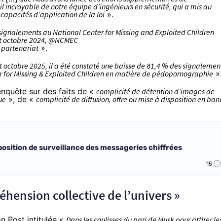
il incroyable de notre équipe d’ingénieurs en sécurité, qui a mis au
capacités d’application de la loi
».
signalements au National Center for Missing and Exploited Children
 et octobre 2024, @NCMEC
 partenariat
».
et octobre 2025, il a été constaté une baisse de 81,4 % des signalemen
r for Missing & Exploited Children en matière de pédopornographie
»
 enquête sur des faits de «
complicité de détention d’images de
ue
», de «
complicité de diffusion, offre ou mise à disposition en ba
position de surveillance des messageries chiffrées
15
éhension collective de l’univers »
n Post intitulée «
Dans les coulisses du pari de Musk pour attirer le