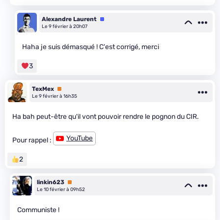
Alexandre Laurent
Équipe
Le 9 février à 20h07
Haha je suis démasqué ! C'est corrigé, merci
3
TexMex
Premium
Le 9 février à 16h35
Ha bah peut-être qu'il vont pouvoir rendre le pognon du CIR.
YouTube
Pour rappel :
2
linkin623
Premium
Le 10 février à 09h52
Communiste !