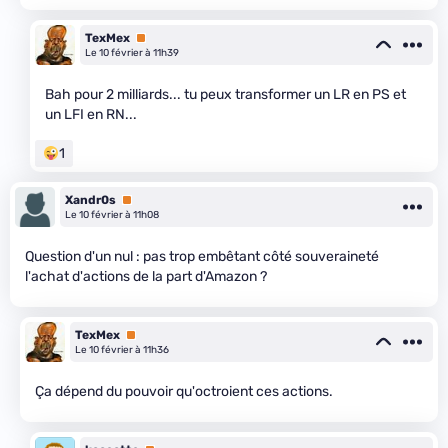
TexMex
Premium
Le 10 février à 11h39
Bah pour 2 milliards... tu peux transformer un LR en PS et
un LFI en RN...
1
Xandr0s
Premium
Le 10 février à 11h08
Question d'un nul : pas trop embêtant côté souveraineté
l'achat d'actions de la part d'Amazon ?
TexMex
Premium
Le 10 février à 11h36
Ça dépend du pouvoir qu'octroient ces actions.