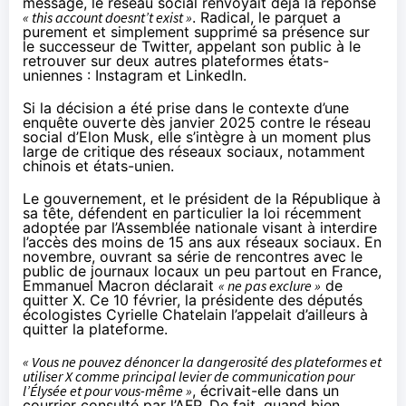
message, le réseau social renvoyait déjà la réponse
« this account doesnt’t exist »
. Radical, le parquet a
purement et simplement supprimé sa présence sur
le successeur de Twitter, appelant son public à le
retrouver sur deux autres plateformes états-
uniennes : Instagram et LinkedIn.
Si la décision a été prise dans le contexte d’une
enquête ouverte dès janvier 2025
contre le réseau
social d’Elon Musk
, elle s’intègre à un moment plus
large de critique des réseaux sociaux, notamment
chinois et états-unien.
Le gouvernement, et le président de la République à
sa tête, défendent en particulier la loi récemment
adoptée par l’Assemblée nationale visant à
interdire
l’accès des moins de 15 ans aux réseaux sociaux
. En
novembre, ouvrant sa série de rencontres avec le
public de journaux locaux un peu partout en France,
Emmanuel Macron
déclarait
« ne pas exclure »
de
quitter X. Ce 10 février, la présidente des députés
écologistes Cyrielle Chatelain l’appelait d’ailleurs à
quitter la plateforme.
« Vous ne pouvez dénoncer la dangerosité des plateformes et
utiliser X comme principal levier de communication pour
l’Élysée et pour vous-même »
, écrivait-elle dans un
courrier
consulté par l’AFP
. De fait, quand bien