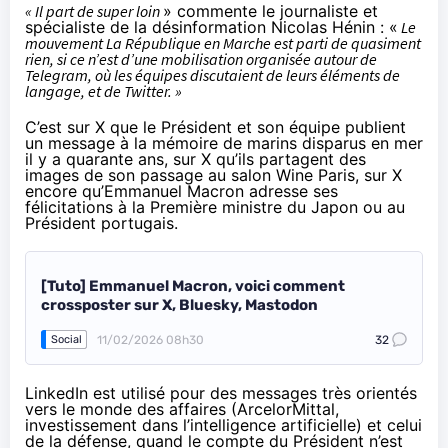
« Il part de super loin
» commente le journaliste et
spécialiste de la désinformation Nicolas Hénin : «
Le
mouvement La République en Marche est parti de quasiment
rien, si ce n’est d’une mobilisation organisée autour de
Telegram, où les équipes discutaient de leurs éléments de
langage, et de Twitter. »
C’est sur X que le Président et son équipe publient
un message à la mémoire de marins
disparus en mer
il y a quarante ans
, sur X qu’ils partagent des
images de son passage
au salon Wine Paris
, sur X
encore qu’Emmanuel Macron adresse ses
félicitations à la
Première ministre du Japon
ou au
Président portugais
.
[Tuto] Emmanuel Macron, voici comment
crossposter sur X, Bluesky, Mastodon
11/02/2026 08h30
32
Social
LinkedIn est utilisé pour des messages
très orientés
vers le monde des affaires (ArcelorMittal,
investissement dans l’intelligence artificielle) et celui
de la défense, quand le compte du Président n’est