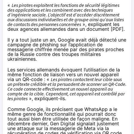
«
Les pirates exploitent les fonctions de sécurité légitimes
des applications et les combinent avec des techniques
d’ingénierie sociale. L’objectif est d’accéder discrètement
aux discussions individuelles et de groupe ainsi qu’aux listes
de contacts des personnes concernées
», expliquent les
deux agences allemandes dans un document [
PDF
].
Il y a tout juste un an, Google avait déjà
détecté
une
campagne de phishing sur l’application de
messagerie chiffrée menée par des pirates proches
de la Russie contre des troupes militaires
ukrainiennes.
Les services allemands évoquent l’utilisation de la
même fonction de liaison vers un nouvel appareil
via un QR-code : «
Les pirates contactent leur cible sous
un prétexte crédible et la persuadent de scanner un QR-Code.
Ce code connecte effectivement un nouvel appareil au
compte de la cible. Cependant, cet appareil est contrôlé par
les pirates
», expliquent-ils.
Comme Google, ils précisent que WhatsApp a le
même genre de
fonctionnalité
qui pourrait donc
tout aussi bien être utilisée de façon maligne. En
décembre dernier, Gen Digital
signalait
justement
une attaque sur la messagerie de Meta via la
récupération de codes de vérification via QR code