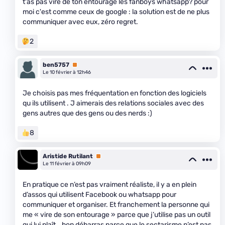
t'as pas viré de ton entourage les fanboys whatsapp? pour
moi c'est comme ceux de google : la solution est de ne plus
communiquer avec eux, zéro regret.
2
ben5757
Premium
Le 10 février à 12h46
Je choisis pas mes fréquentation en fonction des logiciels
qu ils utilisent . J aimerais des relations sociales avec des
gens autres que des gens ou des nerds :)
8
Aristide Rutilant
Premium
Le 11 février à 09h09
En pratique ce n’est pas vraiment réaliste, il y a en plein
d’assos qui utilisent Facebook ou whatsapp pour
communiquer et organiser. Et franchement la personne qui
me « vire de son entourage » parce que j’utilise pas un outil
qui lui plaît… bon débarras parce que le sectarisme n’est pas