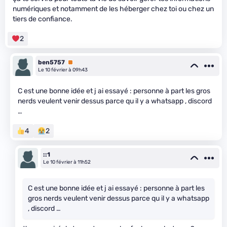
numériques et notamment de les héberger chez toi ou chez un
tiers de confiance.
2
ben5757
Premium
Le 10 février à 09h43
C est une bonne idée et j ai essayé : personne à part les gros
nerds veulent venir dessus parce qu il y a whatsapp , discord
…
4
2
::1
Le 10 février à 11h52
C est une bonne idée et j ai essayé : personne à part les
gros nerds veulent venir dessus parce qu il y a whatsapp
, discord …