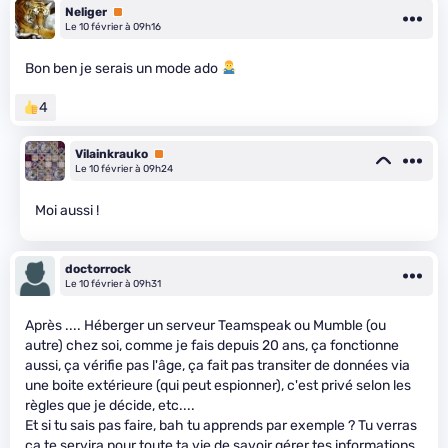
Neliger
Premium
Le 10 février à 09h16
Bon ben je serais un mode ado
4
Vilainkrauko
Premium
Le 10 février à 09h24
Moi aussi !
doctorrock
Le 10 février à 09h31
Après .... Héberger un serveur Teamspeak ou Mumble (ou
autre) chez soi, comme je fais depuis 20 ans, ça fonctionne
aussi, ça vérifie pas l'âge, ça fait pas transiter de données via
une boite extérieure (qui peut espionner), c'est privé selon les
règles que je décide, etc....
Et si tu sais pas faire, bah tu apprends par exemple ? Tu verras
ça te servira pour toute ta vie de savoir gérer tes informations