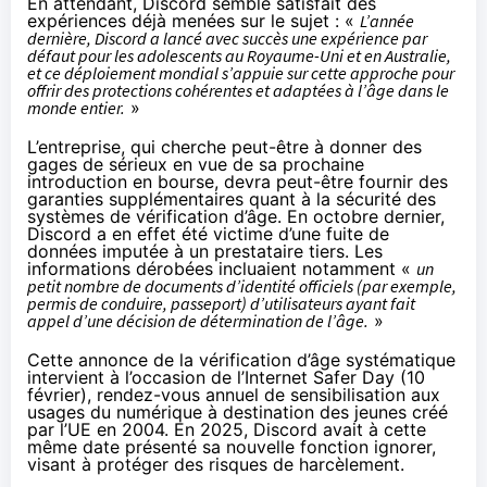
En attendant, Discord semble satisfait des
expériences déjà menées sur le sujet : «
L’année
dernière, Discord a lancé avec succès une expérience par
défaut pour les adolescents au Royaume-Uni et en Australie,
et ce déploiement mondial s’appuie sur cette approche pour
offrir des protections cohérentes et adaptées à l’âge dans le
monde entier.
»
L’entreprise, qui cherche peut-être à donner des
gages de sérieux en vue de sa
prochaine
introduction en bourse
, devra peut-être fournir des
garanties supplémentaires quant à la sécurité des
systèmes de vérification d’âge. En octobre dernier,
Discord a en effet été victime d’une fuite de
données
imputée à un prestataire tiers. Les
informations dérobées incluaient notamment «
un
petit nombre de documents d’identité officiels (par exemple,
permis de conduire, passeport) d’utilisateurs ayant fait
appel d’une décision de détermination de l’âge.
»
Cette annonce de la vérification d’âge systématique
intervient à l’occasion de l’Internet Safer Day (10
février), rendez-vous annuel de sensibilisation aux
usages du numérique à destination des jeunes créé
par l’UE en 2004. En 2025, Discord avait à cette
même date
présenté sa nouvelle fonction ignorer
,
visant à protéger des risques de harcèlement.