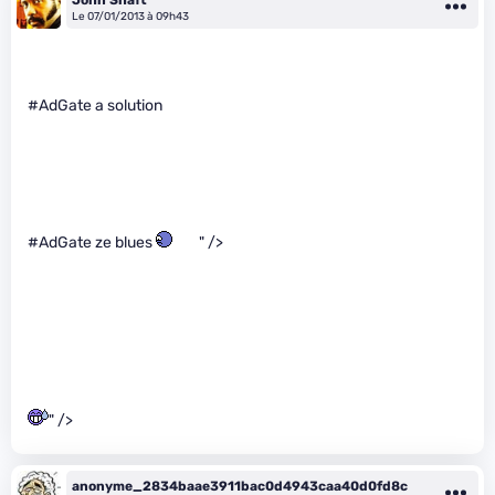
Le 07/01/2013 à 09h43
#AdGate a solution
#AdGate ze blues
" />
" />
anonyme_2834baae3911bac0d4943caa40d0fd8c