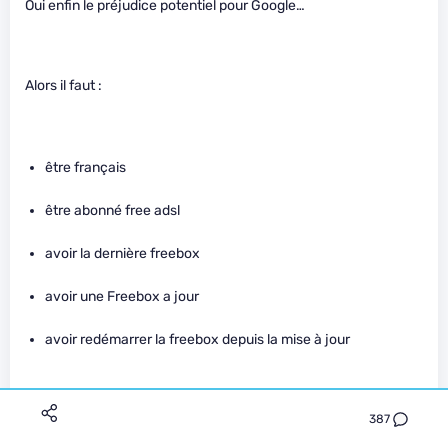
Oui enfin le préjudice potentiel pour Google…
Alors il faut :
être français
être abonné free adsl
avoir la dernière freebox
avoir une Freebox a jour
avoir redémarrer la freebox depuis la mise à jour
Et en plus de tout ça, il faut que la personne n’utilise pas
387
déjà un adblock… car sinon ça ne change pas grand chose.