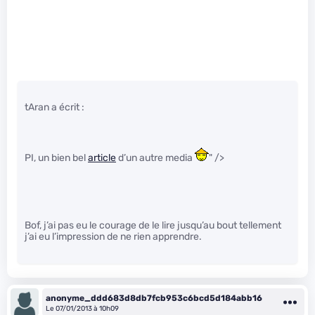
tAran a écrit :
PI, un bien bel
article
d’un autre media
" />
Bof, j’ai pas eu le courage de le lire jusqu’au bout tellement
j’ai eu l’impression de ne rien apprendre.
anonyme_ddd683d8db7fcb953c6bcd5d184abb16
Le 07/01/2013 à 10h09