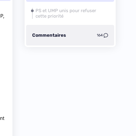
PS et UMP unis pour refuser
P,
cette priorité
Commentaires
164
nt