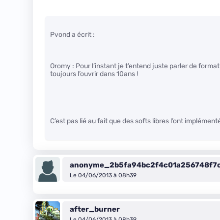
Pvond a écrit :
Oromy : Pour l’instant je t’entend juste parler de forma
toujours l’ouvrir dans 10ans !
C’est pas lié au fait que des softs libres l’ont implément
anonyme_2b5fa94bc2f4c01a256748f7
Le 04/06/2013 à 08h39
after_burner
Le 04/06/2013 à 08h39