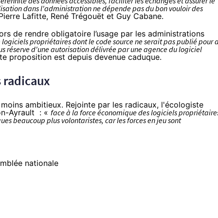
érennité des données accessibles, faciliter les échanges et assurer le
utilisation dans l'administration ne dépende pas du bon vouloir des
Pierre Lafitte, René Trégouët et Guy Cabane.
lors de rendre obligatoire l’usage par les administrations
e logiciels propriétaires dont le code source ne serait pas publié pour 
sous réserve d'une autorisation délivrée par une agence du logiciel
tte proposition est depuis devenue caduque.
s radicaux
moins ambitieux. Rejointe par les radicaux, l'écologiste
on-Ayrault : «
face à la force économique des logiciels propriétaire
tiques beaucoup plus volontaristes, car les forces en jeu sont