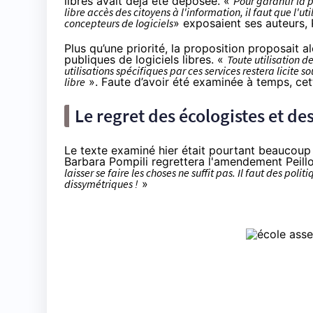
libres avait déjà été déposée. «
Pour garantir la p
libre accès des citoyens à l'information, il faut que l'
concepteurs de logiciels
» exposaient ses auteurs, 
Plus qu’une priorité, la proposition proposait a
publiques de logiciels libres. «
Toute utilisation d
utilisations spécifiques par ces services restera licite 
libre
». Faute d’avoir été examinée à temps, ce
Le regret des écologistes et de
Le texte examiné hier était pourtant beaucoup 
Barbara Pompili regrettera l'amendement Peill
laisser se faire les choses ne suffit pas. Il faut des poli
dissymétriques !
»