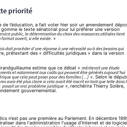
te priorité
tre de l’éducation, a fait voter hier soir un amendement dépo
l gomme le texte sénatorial pour lui préférer une version
ervice public, la détermination du choix des ressources utilisées tient
format ouvert, si elle existe
. »
mais doit procéder d’une réponse à une nécessité ou à des besoins qui
re, prétextant des « difficultés juridiques » dans la version
 Grandguillaume estime que ce débat «
mériterait une étude
nients et notamment aux coûts qui peuvent être générés aujourd’hui
mérique que cela peut poser pour des familles (…)
». Selon le déput
res aura été plus claire si cela avait été inscrit en tant que telle dans 
 «
posait un vrai problème juridique
», renchérira Thierry Solère,
amendement gouvernemental.
blics n’est pas une première au Parlement. En décembre 199
aliser dans l'administration l'usage d'Internet et de logicie