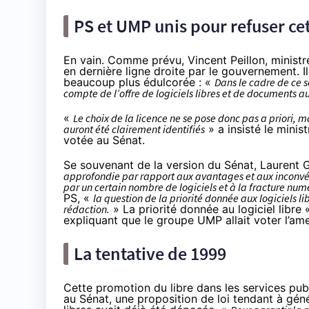
PS et UMP unis pour refuser cet
En vain.
Comme prévu
, Vincent Peillon, minis
en dernière ligne droite par le gouvernement. I
beaucoup plus édulcorée : «
Dans le cadre de ce s
compte de l’offre de logiciels libres et de documents au 
«
Le choix de la licence ne se pose donc pas a priori, 
auront été clairement identifiés
» a insisté le minist
votée au Sénat.
Se souvenant de la version du Sénat, Laurent
approfondie par rapport aux avantages et aux inconvé
par un certain nombre de logiciels et à la fracture nu
PS, «
la question de la priorité donnée aux logiciels lib
rédaction.
» La priorité donnée au logiciel libre
expliquant que le groupe UMP allait voter l’
La tentative de 1999
Cette promotion du libre dans les services pu
au Sénat,
une proposition de loi
tendant à génér