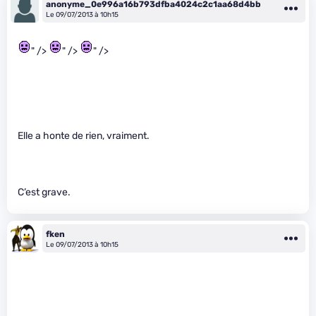
anonyme_0e996a16b793dfba4024c2c1aa68d4bb
Le 09/07/2013 à 10h15
" />
" />
" />
Elle a honte de rien, vraiment.
C’est grave.
fken
Le 09/07/2013 à 10h15