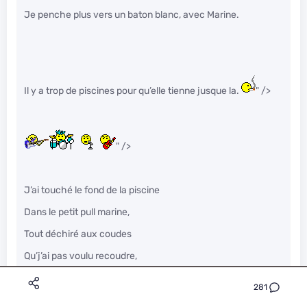
Je penche plus vers un baton blanc, avec Marine.
Il y a trop de piscines pour qu’elle tienne jusque la.
" />
" />
J’ai touché le fond de la piscine
Dans le petit pull marine,
Tout déchiré aux coudes
Qu’j’ai pas voulu recoudre,
Que tu m’avais donné.
281
J’me sens tellement abandonnée.