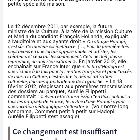
petite spécialité maison.
Le 12 décembre 2011, par exemple, la future
ministre de la Culture, à la tête de la mission Culture
et Media du candidat François Hollande, expliquait
à l’auditoire et aux ayants droit «
On abroge Hadopi,
c’est sûr. Ce modèle est inefficace. (…) Pour la première fois
nous avons eu une loi qui oppose public et artistes, les
créateurs et ceux qui les soutiennent. Cela ne doit plus se
reproduire, on doit s’en extirper
». En janvier 2012, elle
enchaînait sur France Inter que «
la fin d‘Hadopi est
une victoire à la fois pour la création française et pour l’accès
de tous à la Culture, c'est-à-dire la démocratisation
culturelle, l’un des grands idéaux de la gauche.
» Le 13
février 2012, réagissant aux premières transmissions
des dossiers au parquet, Aurélie Filippetti
commentait : «
Avec cette transmission "en flux continu" à
tous les parquets de France, le mythe d'une Hadopi ayant
une vocation pédagogique s'effondre
». (Voir notre long
panorama,
Comment petit à petit sur Hadopi,
Aurélie Filippetti s’est assagie
)
Ce changement est insuffisant