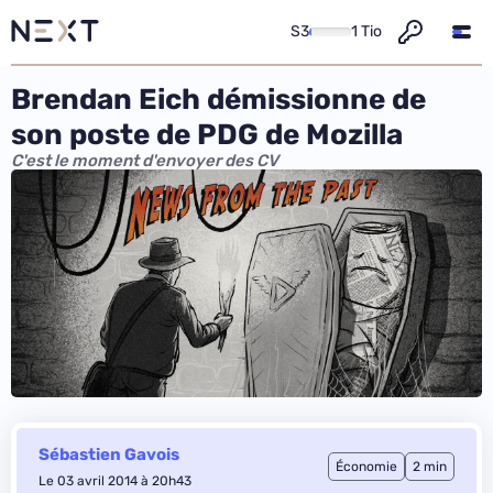
S3
1 Tio
Brendan Eich démissionne de
son poste de PDG de Mozilla
C'est le moment d'envoyer des CV
Sébastien Gavois
Économie
2 min
Le 03 avril 2014 à 20h43