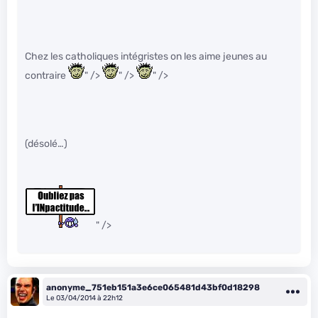
Chez les catholiques intégristes on les aime jeunes au
contraire
" />
" />
" />
(désolé…)
" />
anonyme_751eb151a3e6ce065481d43bf0d18298
Le 03/04/2014 à 22h12