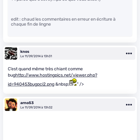
edit : chaud les commentaires en erreur en écriture à
chaque fin de lingne
knos
Le 11/09/2014 à 13h31
C’est quand même très chiant comme
bug
http://www.hostingpics.net/viewer.php?
id=940453bugpci2.png
&nbsp;
" />
arno53
Le 11/09/2014 à 13h32