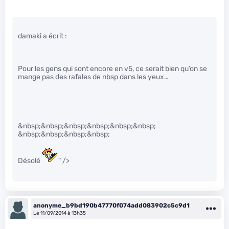
damaki a écrit :
Pour les gens qui sont encore en v5, ce serait bien qu’on se
mange pas des rafales de nbsp dans les yeux…
&nbsp;&nbsp;&nbsp;&nbsp;&nbsp;&nbsp;
&nbsp;&nbsp;&nbsp;&nbsp;
Désolé
" />
anonyme_b9bd190b47770f074add083902c5c9d1
Le 11/09/2014 à 13h35