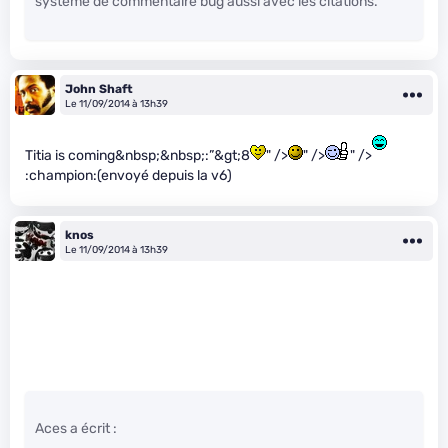
système de commentaire bug aussi avec les citations.
John Shaft
Le 11/09/2014 à 13h39
Titia is coming&nbsp;&nbsp;:”&gt;8
" />
" />
" />
:champion:(envoyé depuis la v6)
knos
Le 11/09/2014 à 13h39
Aces a écrit :