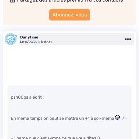
Abonnez-vous
Danytime
Le 11/09/2014 à 13h31
psn00ps a écrit :
En même temps on peut se mettre un +1 à soi-même
" />
+1 parce que c’est sympa ce que vous dites :)