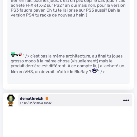
Ben en fait, pour les jeux, c’est un peu déjà le cas (quoi? t’as
acheté FFX et X-2 sur PS2? ah oui mais non, pour la version
PS3 faudra payer. Oh tu te l’ai prise sur PS3 aussi? Bah la
version PS4 tu racke de nouveau hein.)
" /> c’est pas la même architecture, au final tu joues
grosso modo à la même chose (visuellement) mais le
produit derrière est différent. A ce compte là, j’ai acheté un
film en VHS, on devrait m’offrir le BluRay ?
" />
dematbreizh
Premium
Le 01/06/2015 à 14h12