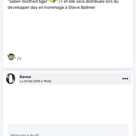
“saber-toothed tiger”
" /> et elle sera distribuée lors du
developper day en hommage à Steve Ballmer
" />
Davco
Le 01/06/2015 à 11h25
Himurai a écrit :