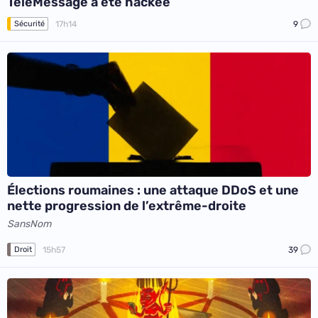
TeleMessage a été hackée
17h14
9
Sécurité
Élections roumaines : une attaque DDoS et une
nette progression de l’extrême-droite
SansNom
15h57
39
Droit