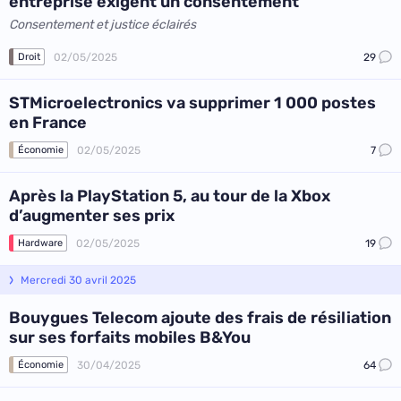
entreprise exigent un consentement
Consentement et justice éclairés
02/05/2025
29
Droit
STMicroelectronics va supprimer 1 000 postes
en France
02/05/2025
7
Économie
Après la PlayStation 5, au tour de la Xbox
d’augmenter ses prix
02/05/2025
19
Hardware
Mercredi 30 avril 2025
Bouygues Telecom ajoute des frais de résiliation
sur ses forfaits mobiles B&You
30/04/2025
64
Économie