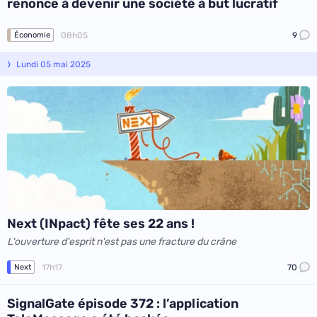
renonce à devenir une société à but lucratif
08h05
9
Économie
Lundi 05 mai 2025
Next (INpact) fête ses 22 ans !
L'ouverture d'esprit n'est pas une fracture du crâne
17h17
70
Next
SignalGate épisode 372 : l’application