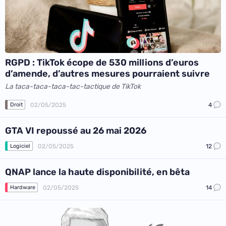
RGPD : TikTok écope de 530 millions d’euros
d’amende, d’autres mesures pourraient suivre
La taca-taca-taca-tac-tactique de TikTok
02/05/2025
4
Droit
GTA VI repoussé au 26 mai 2026
02/05/2025
12
Logiciel
QNAP lance la haute disponibilité, en bêta
02/05/2025
14
Hardware