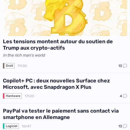
Les tensions montent autour du soutien de
Trump aux crypto-actifs
In the rich man's world
17h30
13
Droit
Copilot+ PC : deux nouvelles Surface chez
Microsoft, avec Snapdragon X Plus
17h20
4
Hardware
PayPal va tester le paiement sans contact via
smartphone en Allemagne
16h47
13
Logiciel