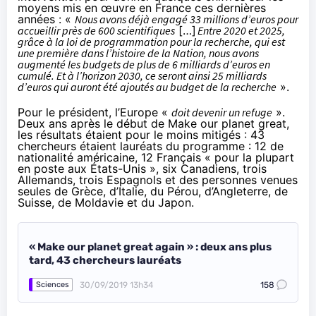
moyens mis en œuvre en France ces dernières
années : «
Nous avons déjà engagé 33 millions d’euros pour
accueillir près de 600 scientifiques
[…]
Entre 2020 et 2025,
grâce à la loi de programmation pour la recherche, qui est
une première dans l’histoire de la Nation, nous avons
augmenté les budgets de plus de 6 milliards d’euros en
cumulé. Et à l’horizon 2030, ce seront ainsi 25 milliards
d’euros qui auront été ajoutés au budget de la recherche
».
Pour le président, l’Europe «
doit devenir un refuge
».
Deux ans après le début de Make our planet great,
les résultats étaient pour le moins mitigés :
43
chercheurs étaient lauréats du programme
: 12 de
nationalité américaine, 12 Français « pour la plupart
en poste aux États-Unis », six Canadiens, trois
Allemands, trois Espagnols et des personnes venues
seules de Grèce, d’Italie, du Pérou, d’Angleterre, de
Suisse, de Moldavie et du Japon.
« Make our planet great again » : deux ans plus
tard, 43 chercheurs lauréats
30/09/2019 13h34
158
Sciences