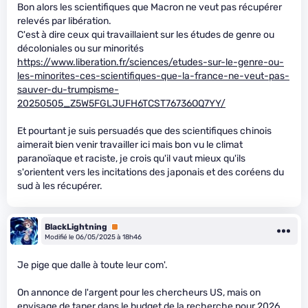
Bon alors les scientifiques que Macron ne veut pas récupérer
relevés par libération.
C'est à dire ceux qui travaillaient sur les études de genre ou
décoloniales ou sur minorités
https://www.liberation.fr/sciences/etudes-sur-le-genre-ou-
les-minorites-ces-scientifiques-que-la-france-ne-veut-pas-
sauver-du-trumpisme-
20250505_Z5W5FGLJUFH6TCST76736OQ7YY/
Et pourtant je suis persuadés que des scientifiques chinois
aimerait bien venir travailler ici mais bon vu le climat
paranoïaque et raciste, je crois qu'il vaut mieux qu'ils
s'orientent vers les incitations des japonais et des coréens du
sud à les récupérer.
BlackLightning
Premium
Modifié le 06/05/2025 à 18h46
Je pige que dalle à toute leur com'.
On annonce de l'argent pour les chercheurs US, mais on
envisage de taper dans le budget de la recherche pour 2026.