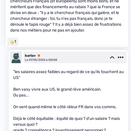
chercheurs Français (et européens) sont moins bons, et ne
méritent que des financements au rabais ? que la France se
divise en deux : "il y a le chercheur français qui galère, et le
chercheur étranger : toi, tu n'es pas français, donc je te
déroule le tapis rouge" ? Il y a déjà bien assez de frustrations
dans nos métiers pour ne pas en ajouter.
1
barlav
Premium
Le 07/05/2025 à 00h58
"les salaires assez faibles au regard de ce qu’ils touchent au
US"
Ben vasy vivre aux US, le grand rêve américain.
Ou pas...
On sent quand même le côté râleur FR dans vos comms.
Déjà le côté équitable : équité de quoi ? d'un salaire ? mais
versus quoi ?
grade ? compétence ? investissement personnel ?