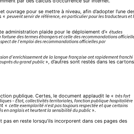
mment par des calculs d’occurrence sur Internet.
et ouvrage pour se mettre à niveau, afin d’adopter l’une de
s «
peuvent servir de référence, en particulier pour les traducteurs et 
tte administration plaide pour le déploiement d’«
études
a fortune des termes étrangers et celle des recommandations officiell
respect de l’emploi des recommandations officielles par
sion d’enrichissement de la langue française ont rapidement franchi
r auprès du grand public
», d’autres sont restés dans les cartons
ction publique. Certes, le document applaudit le «
très fort
ues – État, collectivités territoriales, fonction publique hospitalière 
nt «
cette exemplarité n’est pas toujours respectée et que certains
en anglais et heurtent la sensibilité du public
».
nt pas en reste lorsqu'ils incorporent dans ces pages des