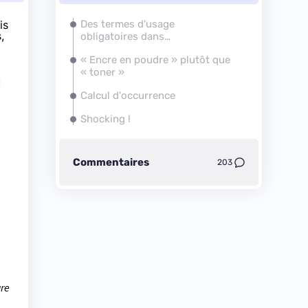
is
Des termes d'usage
,
obligatoires dans
l'administration
« Encre en poudre » plutôt que
« toner »
u
Calcul d'occurrence
Shocking !
Commentaires
203
ure