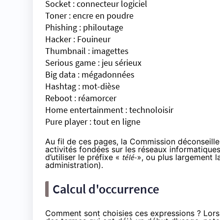
Socket : connecteur logiciel
Toner : encre en poudre
Phishing : philoutage
Hacker : Fouineur
Thumbnail : imagettes
Serious game : jeu sérieux
Big data : mégadonnées
Hashtag : mot-dièse
Reboot : réamorcer
Home entertainment : technoloisir
Pure player : tout en ligne
Au fil de ces pages, la Commission déconseille 
activités fondées sur les réseaux informatiqu
d’utiliser le préfixe «
télé-
», ou plus largement 
administration).
Calcul d'occurrence
Comment sont choisies ces expressions ? Lors de