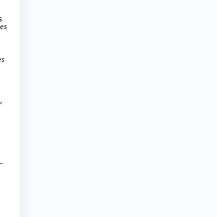
s
les
es
,
–