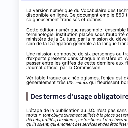
La version numérique du Vocabulaire des techn
disponible en ligne. Ce document empile 850 te
soigneusement francisés et définis.
Cette édition numérique rassemble l’ensemble l
terminologie, institution placée sous l’autorité 
ministère de la Culture, par la mission du déve
sein de la Délégation générale à la langue fran
Une mission composée de six personnes où troi
d’experts présents dans chaque ministère et l’
passer entre les griffes de cette dernière aux f
Journal officiel par la Commission.
Véritable traque aux néologismes, l’enjeu est d
généralement très
US-centrics
qui fleurissent bon
Des termes d’usage obligatoire
L'étape de la publication au J.O. n’est pas sa
mots «
sont obligatoirement utilisés à la place des t
décrets, arrêtés, circulaires, instructions et directive
qu'ils soient, qui émanent des services et des établisse