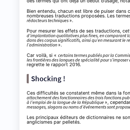
des termes qui ont déjà un début d’usage, nota
Bien entendu, chacun est libre de puiser dans c
nombreuses traductions proposées. Les terme
rédacteurs techniques
».
Pour mesurer les effets de ses traductions, ce
d’implantation qualitatives plus fines, en comparant l
dans des corpus significatifs, ainsi qu’en mesurant le 
l’administration
».
Car voilà, si «
certains termes publiés par la Commis
les frontières des langues de spécialité pour s’impose
regrette le rapport 2016.
Shocking !
Ces difficultés se constatent même dans la fon
attachement des fonctionnaires des trois fonctions publiq
à l’emploi de la langue de la République
», cependa
messages, slogans ou noms d’événements sont proposés 
Les principaux éditeurs de dictionnaires ne so
anglicismes par pelletés.