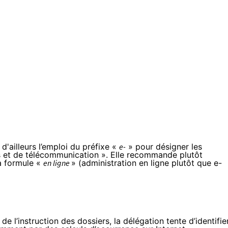
d'ailleurs l’emploi du préfixe «
e-
» pour désigner les
es et de télécommunication ». Elle recommande plutôt
la formule «
en ligne
» (administration en ligne plutôt que e-
 l’instruction des dossiers, la délégation tente d’identifie