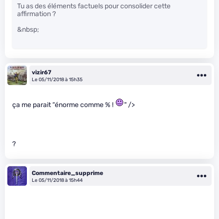
Tu as des éléments factuels pour consolider cette
affirmation ?
&nbsp;
vizir67
Le 05/11/2018 à 15h35
ça me parait “énorme comme % !
" />
?
Commentaire_supprime
Le 05/11/2018 à 15h44