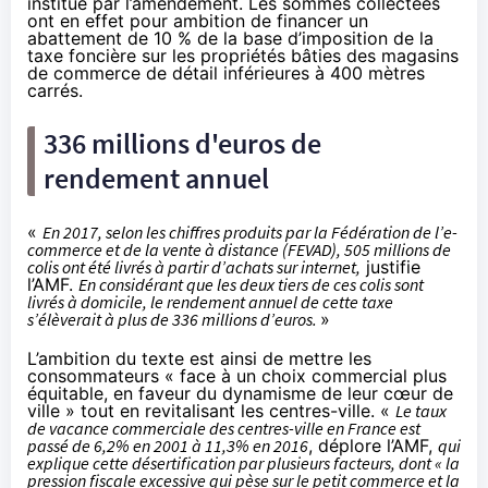
institué par l’amendement. Les sommes collectées
ont en effet pour ambition de financer un
abattement de 10 % de la base d’imposition de la
taxe foncière sur les propriétés bâties des magasins
de commerce de détail inférieures à 400 mètres
carrés.
336 millions d'euros de
rendement annuel
«
En 2017, selon les chiffres produits par la Fédération de l’e-
commerce et de la vente à distance (FEVAD), 505 millions de
colis ont été livrés à partir d’achats sur internet,
justifie
l’AMF.
En considérant que les deux tiers de ces colis sont
livrés à domicile, le rendement annuel de cette taxe
s’élèverait à plus de 336 millions d’euros.
»
L’ambition du texte est ainsi de mettre les
consommateurs « face à un choix commercial plus
équitable, en faveur du dynamisme de leur cœur de
ville » tout en revitalisant les centres-ville. «
Le taux
de vacance commerciale des centres-ville en France est
passé de 6,2% en 2001 à 11,3% en 2016
, déplore l’AMF,
qui
explique cette désertification par plusieurs facteurs, dont « la
pression fiscale excessive qui pèse sur le petit commerce et la