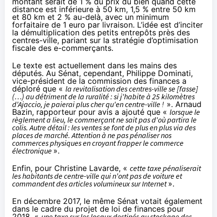
montant serait de 1 % du prix du bien quand cette
distance est inférieure à 50 km, 1,5 % entre 50 km
et 80 km et 2 % au-delà, avec un minimum
forfaitaire de 1 euro par livraison. L’idée est d’inciter
la démultiplication des petits entrepôts près des
centres-ville, pariant sur la stratégie d’optimisation
fiscale des e-commerçants.
Le texte est actuellement dans les mains des
députés. Au Sénat, cependant, Philippe Dominati,
vice-président de la commission des finances a
déploré que «
la revitalisation des centres-ville se [fasse]
(…) au détriment de la ruralité : si j'habite à 25 kilomètres
d'Ajaccio, je paierai plus cher qu'en centre-ville !
». Arnaud
Bazin, rapporteur pour avis a ajouté que «
lorsque le
règlement a lieu, le commerçant ne sait pas d'où partira le
colis. Autre détail : les ventes se font de plus en plus via des
places de marché. Attention à ne pas pénaliser nos
commerces physiques en croyant frapper le commerce
électronique
».
Enfin, pour Christine Lavarde, «
cette taxe pénaliserait
les habitants de centre-ville qui n'ont pas de voiture et
commandent des articles volumineux sur Internet
».
En décembre 2017
, le même Sénat votait également
dans le cadre du projet de loi de finances pour
2018, «
une taxe sur les locaux destinés au stockage des