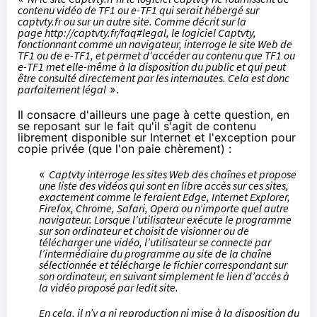
contenu vidéo de TF1 ou e-TF1 qui serait hébergé sur
captvty.fr ou sur un autre site. Comme décrit sur la
page
http://captvty.fr/faq#legal
, le logiciel Captvty,
fonctionnant comme un navigateur, interroge le site Web de
TF1 ou de e-TF1, et permet d’accéder au contenu que TF1 ou
e-TF1 met elle-même à la disposition du public et qui peut
être consulté directement par les internautes. Cela est donc
parfaitement légal
».
Il consacre d'ailleurs
une page
à cette question, en
se reposant sur le fait qu'il s'agit de contenu
librement disponible sur Internet et
l'exception pour
copie privée
(que l'on paie
chèrement
) :
«
Captvty interroge les sites Web des chaînes et propose
une liste des vidéos qui sont en libre accès sur ces sites,
exactement comme le feraient Edge, Internet Explorer,
Firefox, Chrome, Safari, Opera ou n’importe quel autre
navigateur. Lorsque l’utilisateur exécute le programme
sur son ordinateur et choisit de visionner ou de
télécharger une vidéo, l’utilisateur se connecte par
l’intermédiaire du programme au site de la chaîne
sélectionnée et télécharge le fichier correspondant sur
son ordinateur, en suivant simplement le lien d’accès à
la vidéo proposé par ledit site.
En cela, il n’y a ni reproduction ni mise à la disposition du