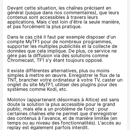
Devant cette situation, les chaînes précisent en
général (jusque dans
nos commentaires
), que leurs
contenus sont accessibles à travers leurs
applications. Mais c'est loin d'être la seule manière,
et pas forcément
la plus pratique
.
Dans le cas cité il faut par exemple disposer d'un
compte MyTF1 pour de nombreux programmes,
supporter les multiples publicités et
la collecte de
données
que cela implique. De plus, ce service ne
gère pas la diffusion via des solutions comme
Chromecast
, TF1 s'y étant
toujours opposé
.
Il existe différentes alternatives, plus ou moins
simples à mettre en œuvre. Enregistrer le flux de la
TNT, brancher votre ordinateur à votre TV, caster un
onglet du site MyTF1, utiliser des plugins pour des
systèmes comme Kodi, etc.
Molotov
(appartenant désormais
à Altice
) est sans
doute la solution la plus accessible pour le grand
public, mais elle a un problème de fond : pour
certaines chaînes elle ne permet que d'enregistrer
des contenus à l'avance, et de manière limitée (en
temps ou au niveau des fonctionnalités). L'accès au
replay est également parfois interdit.