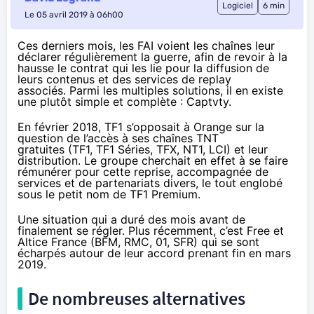
Logiciel
6 min
Le 05 avril 2019 à 06h00
Ces derniers mois, les FAI voient les chaînes leur
déclarer régulièrement la guerre, afin de revoir à la
hausse le contrat qui les lie pour la diffusion de
leurs contenus et des services de replay
associés. Parmi les multiples solutions, il en existe
une plutôt simple et complète : Captvty.
En février 2018
, TF1 s’opposait à
Orange
sur la
question de l’accès à ses chaînes TNT
gratuites (TF1, TF1 Séries, TFX, NT1, LCI) et leur
distribution. Le groupe cherchait en effet à se faire
rémunérer pour cette reprise, accompagnée de
services et de partenariats divers, le tout englobé
sous le petit nom de
TF1 Premium
.
Une situation qui a duré des mois avant de
finalement se régler. Plus récemment, c’est
Free
et
Altice France (BFM, RMC, 01,
SFR
)
qui se sont
écharpés
autour de leur accord prenant fin en mars
2019.
De nombreuses alternatives