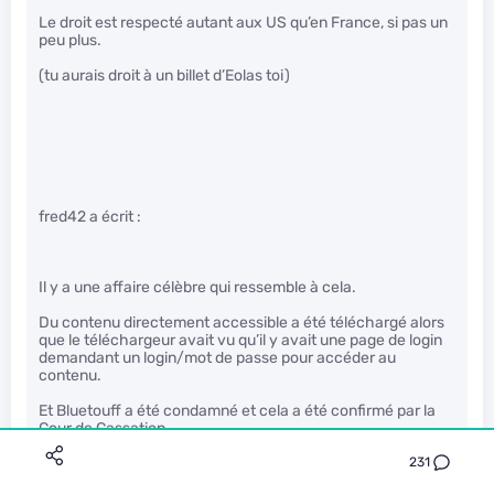
Le droit est respecté autant aux US qu’en France, si pas un
peu plus.
(tu aurais droit à un billet d’Eolas toi)
fred42 a écrit :
Il y a une affaire célèbre qui ressemble à cela.
Du contenu directement accessible a été téléchargé alors
que le téléchargeur avait vu qu’il y avait une page de login
demandant un login/mot de passe pour accéder au
contenu.
Et Bluetouff a été condamné et cela a été confirmé par la
Cour de Cassation.
231
Je trouve dangereux avec cette jurisprudence de
conseiller cette solution.