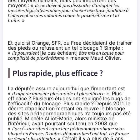
des moyens humains, mais peu importent ces
moyens : «
ils ne doivent pas dissuader d’adopter les
mesures législatives utiles pour donner une base juridique à
l’intervention des autorités contre le proxénétisme et la
traite.
»
Et quid si Orange, SFR, ou Free décidaient de traîner
des pieds ou refusaient un tel blocage ? Simple :
«
ils pourraient
[le cas échéant]
être mis en cause pour
complicité de proxénétisme
» menace Maud Olivier.
Plus rapide, plus efficace ?
La députée assure aujourd'hui que l’important est
«
d’agir de manière plus rapide et plus efficace
». Plus
efficace ? Plusieurs études ont souligné
les bugs de
l'efficacité du blocage
. Plus rapide ? Depuis 2011, le
décret d’application mettant en œuvre le blocage
des sites pédopornographiques n’a toujours pas été
publié.
Michèle Alliot-Marie
, alors ministre de
l’Intérieur, avait pourtant soutenu en 2008 que
«
l'accès aux sites à caractère pédopornographique sera
bloqué en France. D'autres démocraties l'ont fait. La France
ne devait plus attendre.
» C’était il y a plus de 5 ans.