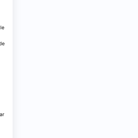
 le
de
ar