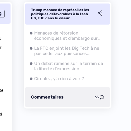
Trump menace de représailles les
politiques défavorables à la tech
US, l’UE dans le viseur
Menaces de rétorsion
u
économiques et d'embargo sur
i
les puces
r
La FTC enjoint les Big Tech à ne
pas céder aux puissances
étrangères
Un débat ramené sur le terrain de
la liberté d'expression
Circulez, y'a rien à voir ?
ne
Commentaires
65
i