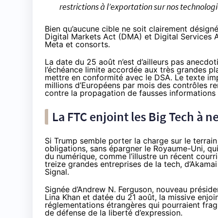
restrictions à l’exportation sur nos technolo
Bien qu’aucune cible ne soit clairement désigné
Digital Markets Act (DMA) et Digital Services
Meta et consorts.
La date du 25 août n’est d’ailleurs pas anecdot
l’échéance limite accordée aux très grandes p
mettre en conformité avec le DSA
. Le texte i
millions d’Européens par mois des contrôles re
contre la propagation de fausses informations
La FTC enjoint les Big Tech à 
Si Trump semble porter la charge sur le terrain
obligations, sans épargner le Royaume-Uni, qui
du numérique, comme l’illustre un récent
courri
treize grandes entreprises de la tech, d’Akama
Signal.
Signée d’
Andrew N. Ferguson
, nouveau préside
Lina Khan
et datée du 21 août, la missive enjoi
réglementations étrangères qui pourraient fragil
de défense de la liberté d’expression.