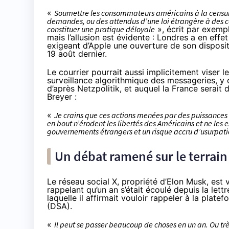
«
Soumettre les consommateurs américains à la censur
demandes, ou des attendus d’une loi étrangère à des co
constituer une pratique déloyale
», écrit par exem
mais l’allusion est évidente : Londres a en eff
exigeant d’Apple une ouverture de son disposit
19 août dernier.
Le courrier pourrait aussi implicitement viser
surveillance algorithmique des messageries, y c
d’après Netzpolitik
, et auquel la France serait
Breyer
:
«
Je crains que ces actions menées par des puissances 
en bout n’érodent les libertés des Américains et ne les 
gouvernements étrangers et un risque accru d’usurpatio
Un débat ramené sur le terrain 
Le réseau social X, propriété d’Elon Musk, est 
rappelant qu’un an s’était écoulé depuis la
lett
laquelle il affirmait vouloir rappeler à la plat
(DSA).
«
Il peut se passer beaucoup de choses en un an. Ou tr