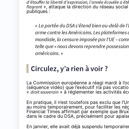
d’étouffer la liberté d’expression, l’année écoulée a 
flagrant
»,
attaque
la direction du réseau social
publiques :
«
La portée du DSA s’étend bien au-delà de l’
arme contre les Américains. Les plateformes 
mondiale, la censure imposée par l’UE – comme
telle que « nous devons reprendre possession 
américains
. »
Circulez, y’a rien à voir ?
La Commission européenne a réagi mardi à l’oc
(séquence vidéo) que l’exécutif n’a pas vocati
«
droit souverain
» à réglementer les activités éc
En pratique, il n’est toutefois pas exclu que l
au moins temporairement, pour faciliter les nég
Financial Times
affirmait
par exemple que Bruxe
dans le cadre du DSA
, précisément pour apaise
En janvier, elle avait déjà
suspendu temporaire