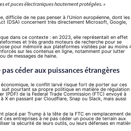
gies et puces électroniques hautement protégées. »
e, difficile de ne pas penser à l’Union européenne, dont les
 Act (DSA) concernent très directement Microsoft, Google,
ique dans ce contexte : en 2023, elle représentait en effet
lateformes et très grands moteurs de recherche pour
se
mpose pour mémoire aux plateformes visitées par au moins 
nforcés sur les contenus en ligne, notamment pour lutter
 ou de messages de haine.
ne pas céder aux puissances étrangères
 économique, le conflit larvé risque fort de porter sur ces
 suit pourtant sa propre politique en matière de régulation
er
(
PDF
) de la Federal Trade Commission (FTC) envoyé à
i à X en passant par Cloudflare, Snap ou Slack, mais aussi
nt placé par Trump à la tête de la FTC en remplacement de
nt ces entreprises à ne pas céder un pouce de terrain aux
iser la sécurité de leurs outils, ou leurs défenses en matièr