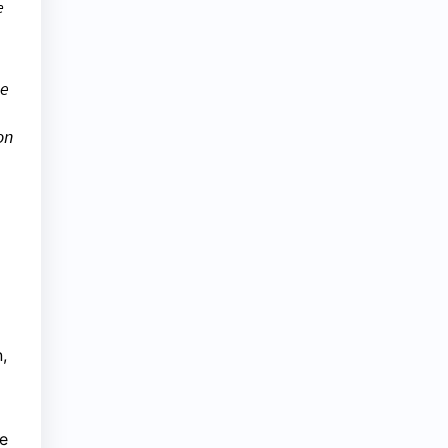
e
me
on
,
re