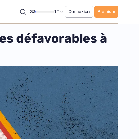
S3
1 Tio
Connexion
Premium
ues défavorables à