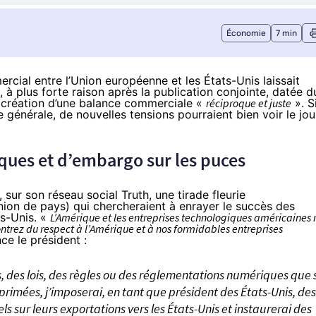
Économie
7 min
mercial entre l’Union européenne et les États-Unis laissait
 à plus forte raison après la
publication
conjointe, datée d
a création d’une balance commerciale «
réciproque et juste
». S
générale, de nouvelles tensions pourraient bien voir le jou
ues et d’embargo sur les puces
, sur son réseau social Truth, une tirade fleurie
nion de pays) qui chercheraient à enrayer le succès des
ts-Unis. «
L’Amérique et les entreprises technologiques américaines 
 Montrez du respect à l’Amérique et à nos formidables entreprises
nce le président :
s, des lois, des règles ou des réglementations numériques que s
rimées, j’imposerai, en tant que président des États-Unis, des
 sur leurs exportations vers les États-Unis et instaurerai des