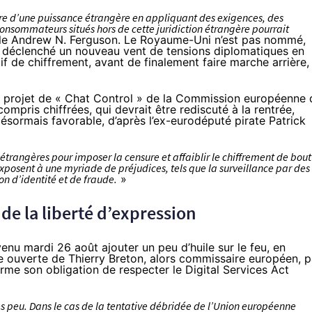
e d’une puissance étrangère en appliquant des exigences, des
nsommateurs situés hors de cette juridiction étrangère pourrait
ple Andrew N. Ferguson. Le Royaume-Uni n’est pas nommé,
et déclenché un
nouveau vent de tensions diplomatiques
en
if de chiffrement, avant de finalement
faire marche arrière
,
 le projet de « Chat Control » de la Commission européenne 
ompris chiffrées, qui devrait être rediscuté à la rentrée,
 désormais favorable,
d’après l’ex-eurodéputé pirate Patrick
étrangères pour imposer la censure et affaiblir le chiffrement de bout
exposent à une myriade de préjudices, tels que la surveillance par des
n d’identité et de fraude.
»
de la liberté d’expression
venu mardi 26 août ajouter un peu d’huile sur le feu, en
re ouverte de Thierry Breton
, alors commissaire européen, p
eforme son obligation de respecter le Digital Services Act
ès peu. Dans le cas de la tentative débridée de l’Union européenne