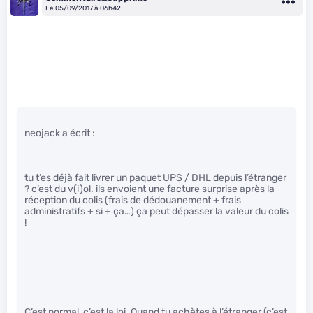
Le 05/09/2017 à 06h42
neojack a écrit :
tu t’es déjà fait livrer un paquet UPS / DHL depuis l’étranger
? c’est du v(i)ol. ils envoient une facture surprise après la
réception du colis (frais de dédouanement + frais
administratifs + si + ça…) ça peut dépasser la valeur du colis
!
C’est normal, c’est la loi. Quand tu achètes à l’étranger (c’est