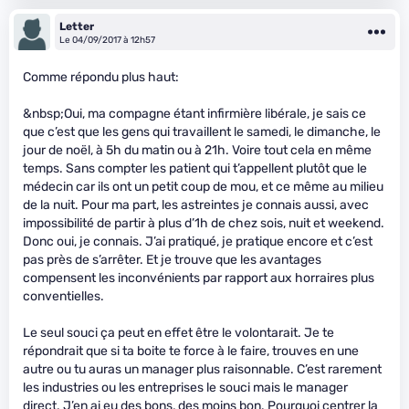
Letter
Le 04/09/2017 à 12h57
Comme répondu plus haut:
&nbsp;Oui, ma compagne étant infirmière libérale, je sais ce
que c’est que les gens qui travaillent le samedi, le dimanche, le
jour de noël, à 5h du matin ou à 21h. Voire tout cela en même
temps. Sans compter les patient qui t’appellent plutôt que le
médecin car ils ont un petit coup de mou, et ce même au milieu
de la nuit. Pour ma part, les astreintes je connais aussi, avec
impossibilité de partir à plus d’1h de chez sois, nuit et weekend.
Donc oui, je connais. J’ai pratiqué, je pratique encore et c’est
pas près de s’arrêter. Et je trouve que les avantages
compensent les inconvénients par rapport aux horraires plus
conventielles.
Le seul souci ça peut en effet être le volontarait. Je te
répondrait que si ta boite te force à le faire, trouves en une
autre ou tu auras un manager plus raisonnable. C’est rarement
les industries ou les entreprises le souci mais le manager
direct. J’en ai eu des bons, des moins bon. Pourquoi centrer la