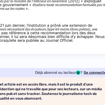
cés par le ministre de l'Intérieur en novembre
[2012] » expliquait
 le gouvernement «
étudiera toute recommandation formulée par l
ns sur les routes
».
1 juin dernier
, l’institution a prôné une extension de
mes nécessitant des écouteurs (type kit mains libres piéton), une
it pas référence à cette recommandation lors des
deux
rnier, il lui sera désormais bien difficile d’y échapper. Nous
squ’elle sera publiée au Journal Officiel.
Déjà abonné ou lecteur
?
Se connect
et article est en accès libre, mais il est le produit d'une
édaction qui ne travaille que pour ses lecteurs, sur un média
ans pub et sans tracker. Soutenez le journalisme tech de
ualité en vous abonnant.