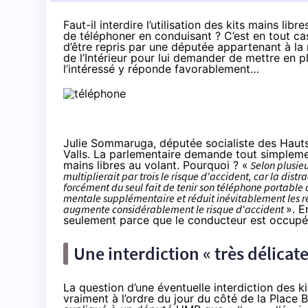
Faut-il interdire l’utilisation des kits mains li
de téléphoner en conduisant ? C’est en tout cas 
d’être repris par une députée appartenant à la m
de l’Intérieur pour lui demander de mettre en p
l’intéressé y réponde favorablement…
Julie Sommaruga, députée socialiste des Hauts
Valls. La parlementaire demande tout simplement a
mains libres au volant. Pourquoi ? «
Selon plusieu
multiplierait par trois le risque d'accident, car la dist
forcément du seul fait de tenir son téléphone portable da
mentale supplémentaire et réduit inévitablement les re
augmente considérablement le risque d'accident
». E
seulement parce que le conducteur est occupé à t
Une interdiction « très délicat
La question d’une éventuelle interdiction des ki
vraiment à l’ordre du jour du côté de la Place Be