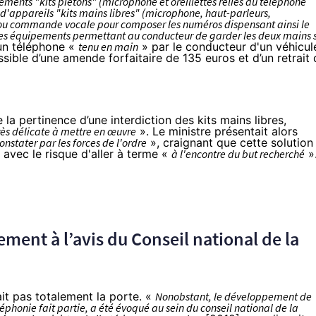
ments "kits piétons" (microphone et oreillettes reliés au téléphone
 ou d'appareils "kits mains libres" (microphone, haut-parleurs,
u commande vocale pour composer les numéros dispensant ainsi le
 ces équipements permettant au conducteur de garder les deux mains 
'un téléphone «
tenu en main
» par le conducteur d'un véhicul
ssible d’une amende forfaitaire de 135 euros et d’un retrait
a pertinence d’une interdiction des kits mains libres,
rès délicate à mettre en œuvre
». Le ministre présentait alors
constater par les forces de l'ordre
», craignant que cette solution
 avec le risque d'aller à terme «
à l'encontre du but recherché
»
lement à l’avis du Conseil national de la
ait pas totalement la porte. «
Nonobstant, le développement de
phonie fait partie, a été évoqué au sein du conseil national de la