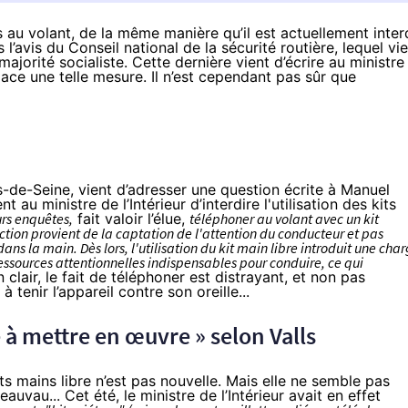
bres au volant, de la même manière qu’il est actuellement inter
l’avis du Conseil national de la sécurité routière, lequel vi
ajorité socialiste. Cette dernière vient d’écrire au ministre
lace une telle mesure. Il n’est cependant pas sûr que
-de-Seine, vient d’adresser une
question écrite
à Manuel
u ministre de l’Intérieur d’interdire l'utilisation des kits
rs enquêtes,
fait valoir l’élue,
téléphoner au volant avec un kit
raction provient de la captation de l'attention du conducteur et pas
ns la main. Dès lors, l'utilisation du kit main libre introduit une cha
ssources attentionnelles indispensables pour conduire, ce qui
n clair, le fait de téléphoner est distrayant, et non pas
enir l’appareil contre son oreille...
e à mettre en œuvre » selon Valls
ts mains libre n’est pas nouvelle. Mais elle ne semble pas
auvau... Cet été, le ministre de l’Intérieur avait en effet