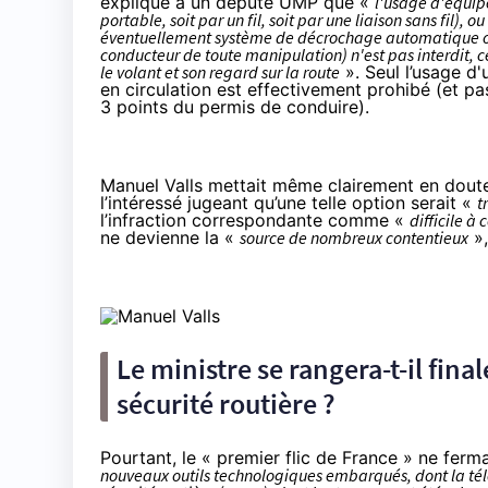
expliqué
à un député UMP que «
l'usage d'équipe
portable, soit par un fil, soit par une liaison sans fil),
éventuellement système de décrochage automatique o
conducteur de toute manipulation) n'est pas interdit,
le volant et son regard sur la route
». Seul l’usage d
en circulation est effectivement prohibé (et pa
3 points du permis de conduire).
Manuel Valls mettait même clairement en doute l
l’intéressé jugeant qu’une telle option serait «
t
l’infraction correspondante comme «
difficile à 
ne devienne la «
source de nombreux contentieux
»,
Le ministre se rangera-t-il fina
sécurité routière ?
Pourtant, le « premier flic de France » ne ferm
nouveaux outils technologiques embarqués, dont la télé