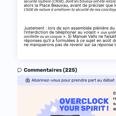
sécurité routière (CNSR), dont les travaux ont été relan
alors la Place Beauvau, avant de préciser que
CNSR de nature à améliorer la sécurité de nos concitoye
Justement : lors de son
assemblée plénière du 2
l’interdiction de téléphoner au volant «
aux systè
oreillette ou un casque
». Si Manuel Valls ne faisa
réponses
qu’il a formulées à ce sujet en août de
ne manquerons pas de revenir sur sa réponse lor
Commentaires (225)
Abonnez-vous pour prendre part au débat
C
r
s
q