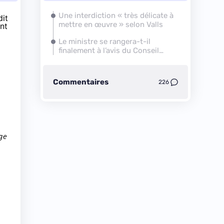
Une interdiction « très délicate à
dit
mettre en œuvre » selon Valls
ent
Le ministre se rangera-t-il
finalement à l’avis du Conseil
national de la sécurité routière ?
Commentaires
226
rge