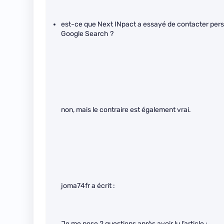
est-ce que Next INpact a essayé de contacter perso
Google Search ?
non, mais le contraire est également vrai.
joma74fr a écrit :
Je me pose 2 questions après avoir lu l’article :