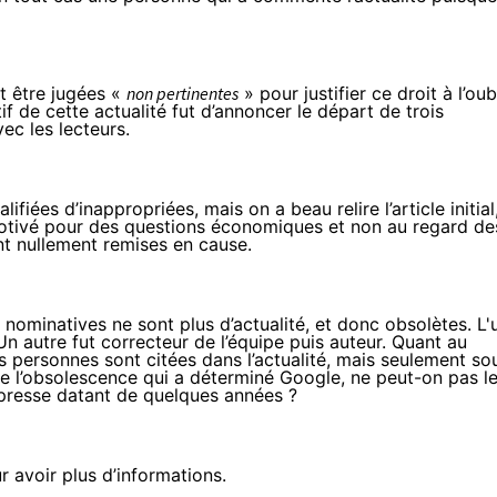
t être jugées «
non pertinentes
» pour justifier ce droit à l’oub
if de cette actualité fut d’annoncer le départ de trois
ec les lecteurs.
ifiées d’inappropriées, mais on a beau relire l’article initial
motivé pour des questions économiques et non au regard de
nt nullement remises en cause.
 nominatives ne sont plus d’actualité, et donc obsolètes. L'
Un autre fut correcteur de l’équipe puis auteur. Quant au
res personnes sont citées dans l’actualité, mais seulement so
e de l’obsolescence qui a déterminé Google, ne peut-on pas l
e presse datant de quelques années ?
 avoir plus d’informations.