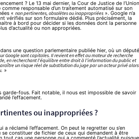
férencement ?
Le 13 mai dernier
, la Cour de Justice de l’Unio
 comme responsable d’un traitement automatisé sur son
nnées «
non pertinentes, obsolètes ou inappropriées
». Google n’a
nt vérifiés
sur son formulaire dédié
. Plus précisément, la
 maitre à bord pour décider si les données dont la personne
lus d’actualité ou non appropriées.
dans une question parlementaire
publiée hier, où un déput
sur Google sont capitales. Il revient en effet au moteur de recherche
en recherchant l'équilibre entre droit à l'information du public et
paraître un risque réel de substitution du juge par un acteur privé alors
u.
»
garde-fous. Fait notable, il nous est impossible de savoir
andé l’effacement.
rtinentes ou inappropriées ?
 a réclamé l’effacement. On peut le regretter ou s’en
u se constituer de fichier de ceux qui demandent à être
 en tout cas une personne qui a commenté l’actualité puisque