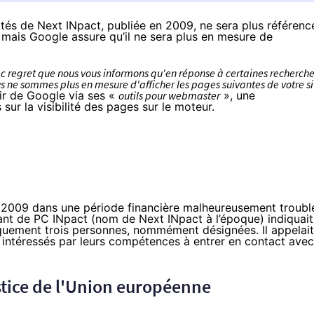
ités de Next INpact, publiée en 2009, ne sera plus référenc
 mais Google assure qu’il ne sera plus en mesure de
ec regret que nous vous informons qu'en réponse à certaines recherch
s ne sommes plus en mesure d'afficher les pages suivantes de votre si
ir de Google via ses «
outils pour webmaster
», une
 sur la visibilité des pages sur le moteur.
e 2009
dans une période financière malheureusement troubl
ant de PC INpact (nom de Next INpact à l’époque) indiquait
miquement trois personnes, nommément désignées. Il appelait
 intéressés par leurs compétences à entrer en contact avec
ustice de l'Union européenne