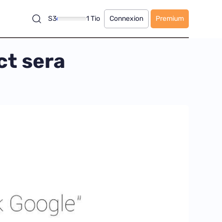
S3
1 Tio
Connexion
Premium
act sera