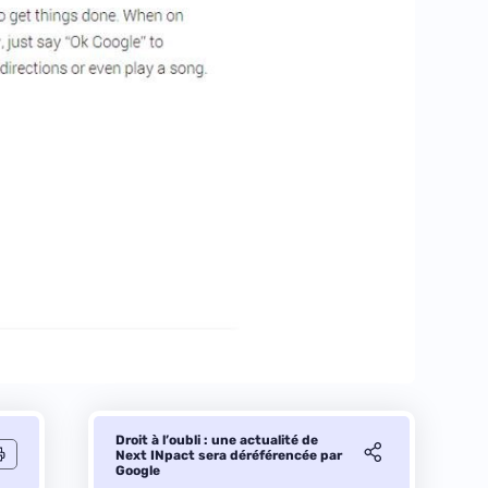
Droit à l’oubli : une actualité de
Next INpact sera déréférencée par
Google