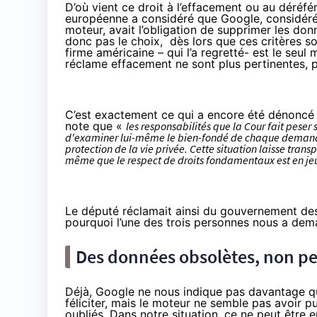
D’où vient ce droit à l’effacement ou au déré
européenne a considéré que Google, considéré
moteur, avait l’obligation de supprimer les do
donc pas le choix, dès lors que ces critères so
firme américaine –
qui l’a regretté
- est le seul
réclame effacement ne sont plus pertinentes, p
C’est exactement ce qui a encore été
dénoncé 
note que «
les responsabilités que la Cour fait peser 
d'examiner lui-même le bien-fondé de chaque demande, 
protection de la vie privée. Cette situation laisse trans
même que le respect de droits fondamentaux est en je
Le député réclamait ainsi du gouvernement des 
pourquoi l’une des trois personnes nous a dem
Des données obsolètes, non pe
Déjà, Google ne nous indique pas davantage qui
féliciter, mais le moteur ne semble pas avoir p
oubliés. Dans notre situation, ce ne peut être