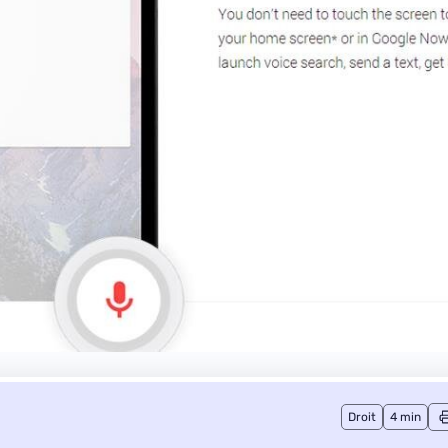
Droit
4 min